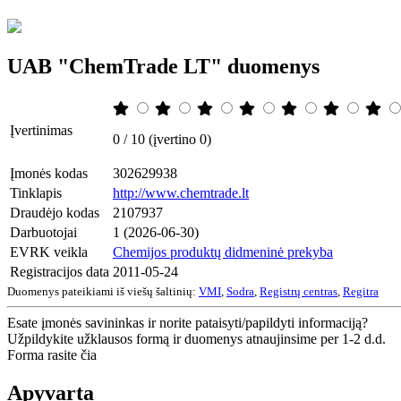
UAB "ChemTrade LT" duomenys
Įvertinimas
0 / 10 (įvertino 0)
Įmonės kodas
302629938
Tinklapis
http://www.chemtrade.lt
Draudėjo kodas
2107937
Darbuotojai
1 (2026-06-30)
EVRK veikla
Chemijos produktų didmeninė prekyba
Registracijos data
2011-05-24
Duomenys pateikiami iš viešų šaltinių:
VMI
,
Sodra
,
Registrų centras
,
Regitra
Esate įmonės savininkas ir norite pataisyti/papildyti informaciją?
Užpildykite užklausos formą ir duomenys atnaujinsime per 1-2 d.d.
Forma rasite čia
Apyvarta