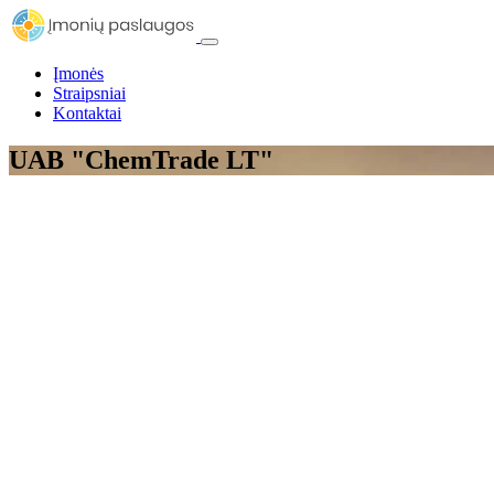
Įmonės
Straipsniai
Kontaktai
UAB "ChemTrade LT"