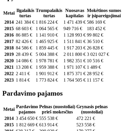
Ilgalaikis
Trumpalaikis
Nuosavas
Mokėtinos sumos
Metai
turtas
turtas
kapitalas
ir įsipareigojimai
2014
241 384 €
1 816 224 €
1 471 439 €
586 169 €
2015
68 603 €
1 064 565 €
949 716 €
183 452 €
2016
86 885 €
1 141 910 €
1 128 993 €
99 802 €
2017
82 426 €
1 465 925 €
1 511 841 €
36 510 €
2018
84 586 €
1 859 445 €
1 917 203 €
26 828 €
2019
28 439 €
5 004 388 €
2 011 800 €
3 021 027 €
2020
14 086 €
1 978 781 €
1 982 351 €
10 516 €
2021
13 208 €
1 959 388 €
1 971 107 €
1 489 €
2022
2 411 €
1 901 912 €
1 875 371 €
28 952 €
2023
1 814 €
1 773 824 €
1 764 505 €
11 157 €
Pardavimo pajamos
Pardavimo
Pelnas (nuostoliai)
Grynasis pelnas
Metai
pajamos
prieš mokesčius
(nuostoliai)
2014
3 454 650 €
555 538 €
472 221 €
2015
1 812 669 €
613 914 €
523 558 €