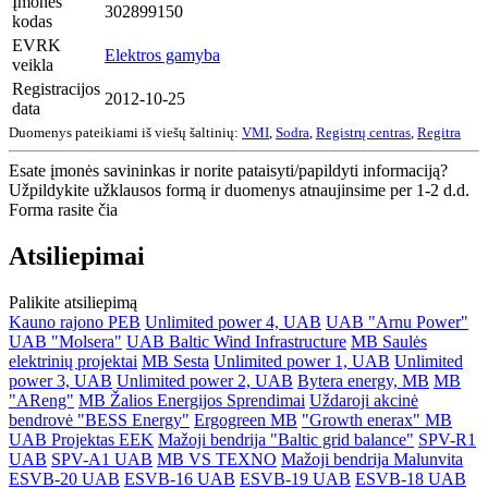
Įmonės
302899150
kodas
EVRK
Elektros gamyba
veikla
Registracijos
2012-10-25
data
Duomenys pateikiami iš viešų šaltinių:
VMI
,
Sodra
,
Registrų centras
,
Regitra
Esate įmonės savininkas ir norite pataisyti/papildyti informaciją?
Užpildykite užklausos formą ir duomenys atnaujinsime per 1-2 d.d.
Forma rasite čia
Atsiliepimai
Palikite atsiliepimą
Kauno rajono PEB
Unlimited power 4, UAB
UAB "Arnu Power"
UAB "Molsera"
UAB Baltic Wind Infrastructure
MB Saulės
elektrinių projektai
MB Sesta
Unlimited power 1, UAB
Unlimited
power 3, UAB
Unlimited power 2, UAB
Bytera energy, MB
MB
"AReng"
MB Žalios Energijos Sprendimai
Uždaroji akcinė
bendrovė "BESS Energy"
Ergogreen MB
"Growth enerax" MB
UAB Projektas EEK
Mažoji bendrija "Baltic grid balance"
SPV-R1
UAB
SPV-A1 UAB
MB VS TEXNO
Mažoji bendrija Malunvita
ESVB-20 UAB
ESVB-16 UAB
ESVB-19 UAB
ESVB-18 UAB