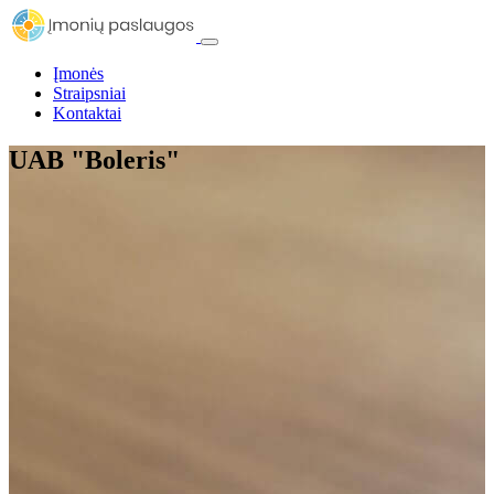
Įmonės
Straipsniai
Kontaktai
UAB "Boleris"