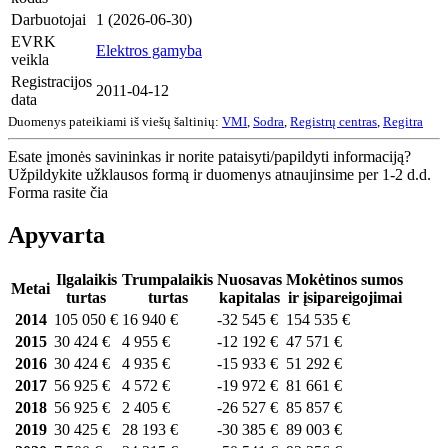
Darbuotojai
1 (2026-06-30)
EVRK
Elektros gamyba
veikla
Registracijos
2011-04-12
data
Duomenys pateikiami iš viešų šaltinių:
VMI
,
Sodra
,
Registrų centras
,
Regitra
Esate įmonės savininkas ir norite pataisyti/papildyti informaciją?
Užpildykite užklausos formą ir duomenys atnaujinsime per 1-2 d.d.
Forma rasite čia
Apyvarta
Ilgalaikis
Trumpalaikis
Nuosavas
Mokėtinos sumos
Metai
turtas
turtas
kapitalas
ir įsipareigojimai
2014
105 050 €
16 940 €
-32 545 €
154 535 €
2015
30 424 €
4 955 €
-12 192 €
47 571 €
2016
30 424 €
4 935 €
-15 933 €
51 292 €
2017
56 925 €
4 572 €
-19 972 €
81 661 €
2018
56 925 €
2 405 €
-26 527 €
85 857 €
2019
30 425 €
28 193 €
-30 385 €
89 003 €