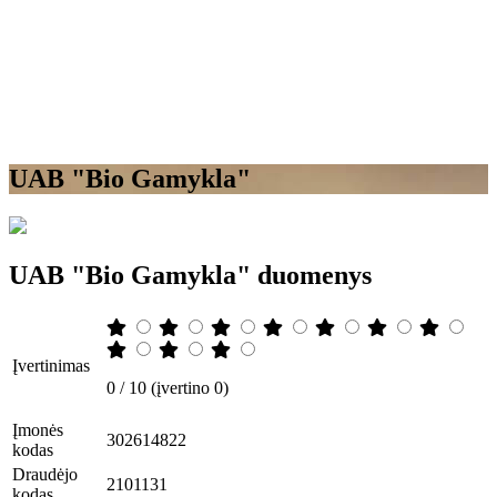
UAB "Bio Gamykla"
UAB "Bio Gamykla" duomenys
Įvertinimas
0 / 10 (įvertino 0)
Įmonės
302614822
kodas
Draudėjo
2101131
kodas