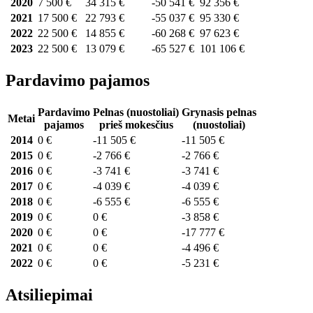
2020
7 500 €
34 315 €
-50 541 €
92 356 €
2021
17 500 €
22 793 €
-55 037 €
95 330 €
2022
22 500 €
14 855 €
-60 268 €
97 623 €
2023
22 500 €
13 079 €
-65 527 €
101 106 €
Pardavimo pajamos
Pardavimo
Pelnas (nuostoliai)
Grynasis pelnas
Metai
pajamos
prieš mokesčius
(nuostoliai)
2014
0 €
-11 505 €
-11 505 €
2015
0 €
-2 766 €
-2 766 €
2016
0 €
-3 741 €
-3 741 €
2017
0 €
-4 039 €
-4 039 €
2018
0 €
-6 555 €
-6 555 €
2019
0 €
0 €
-3 858 €
2020
0 €
0 €
-17 777 €
2021
0 €
0 €
-4 496 €
2022
0 €
0 €
-5 231 €
Atsiliepimai