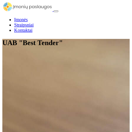
Įmonės
Straipsniai
Kontaktai
UAB "Best Tender"