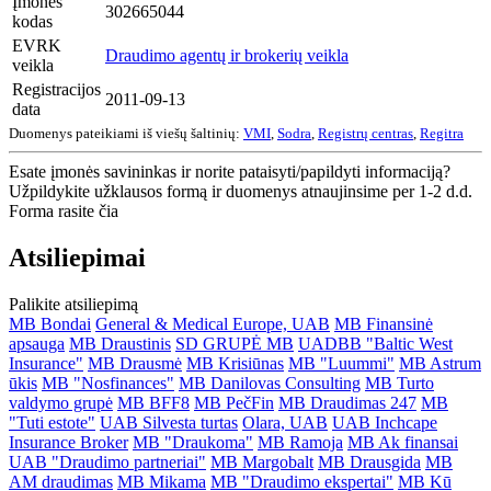
Įmonės
302665044
kodas
EVRK
Draudimo agentų ir brokerių veikla
veikla
Registracijos
2011-09-13
data
Duomenys pateikiami iš viešų šaltinių:
VMI
,
Sodra
,
Registrų centras
,
Regitra
Esate įmonės savininkas ir norite pataisyti/papildyti informaciją?
Užpildykite užklausos formą ir duomenys atnaujinsime per 1-2 d.d.
Forma rasite čia
Atsiliepimai
Palikite atsiliepimą
MB Bondai
General & Medical Europe, UAB
MB Finansinė
apsauga
MB Draustinis
SD GRUPĖ MB
UADBB "Baltic West
Insurance"
MB Drausmė
MB Krisiūnas
MB "Luummi"
MB Astrum
ūkis
MB "Nosfinances"
MB Danilovas Consulting
MB Turto
valdymo grupė
MB BFF8
MB PečFin
MB Draudimas 247
MB
"Tuti estote"
UAB Silvesta turtas
Olara, UAB
UAB Inchcape
Insurance Broker
MB "Draukoma"
MB Ramoja
MB Ak finansai
UAB "Draudimo partneriai"
MB Margobalt
MB Drausgida
MB
AM draudimas
MB Mikama
MB "Draudimo ekspertai"
MB Kū