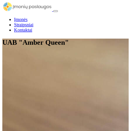
Įmonės
Straipsniai
Kontaktai
UAB "Amber Queen"