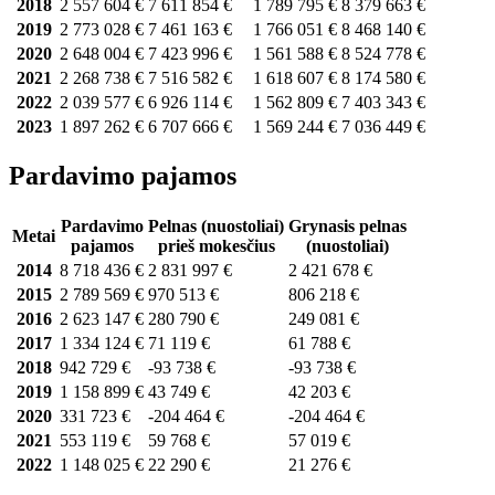
2018
2 557 604 €
7 611 854 €
1 789 795 €
8 379 663 €
2019
2 773 028 €
7 461 163 €
1 766 051 €
8 468 140 €
2020
2 648 004 €
7 423 996 €
1 561 588 €
8 524 778 €
2021
2 268 738 €
7 516 582 €
1 618 607 €
8 174 580 €
2022
2 039 577 €
6 926 114 €
1 562 809 €
7 403 343 €
2023
1 897 262 €
6 707 666 €
1 569 244 €
7 036 449 €
Pardavimo pajamos
Pardavimo
Pelnas (nuostoliai)
Grynasis pelnas
Metai
pajamos
prieš mokesčius
(nuostoliai)
2014
8 718 436 €
2 831 997 €
2 421 678 €
2015
2 789 569 €
970 513 €
806 218 €
2016
2 623 147 €
280 790 €
249 081 €
2017
1 334 124 €
71 119 €
61 788 €
2018
942 729 €
-93 738 €
-93 738 €
2019
1 158 899 €
43 749 €
42 203 €
2020
331 723 €
-204 464 €
-204 464 €
2021
553 119 €
59 768 €
57 019 €
2022
1 148 025 €
22 290 €
21 276 €