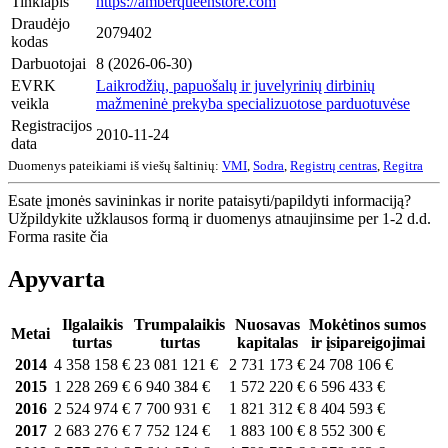
Tinklapis
https://amberqueenstore.com
Draudėjo
2079402
kodas
Darbuotojai
8 (2026-06-30)
EVRK
Laikrodžių, papuošalų ir juvelyrinių dirbinių
veikla
mažmeninė prekyba specializuotose parduotuvėse
Registracijos
2010-11-24
data
Duomenys pateikiami iš viešų šaltinių:
VMI
,
Sodra
,
Registrų centras
,
Regitra
Esate įmonės savininkas ir norite pataisyti/papildyti informaciją?
Užpildykite užklausos formą ir duomenys atnaujinsime per 1-2 d.d.
Forma rasite čia
Apyvarta
Ilgalaikis
Trumpalaikis
Nuosavas
Mokėtinos sumos
Metai
turtas
turtas
kapitalas
ir įsipareigojimai
2014
4 358 158 €
23 081 121 €
2 731 173 €
24 708 106 €
2015
1 228 269 €
6 940 384 €
1 572 220 €
6 596 433 €
2016
2 524 974 €
7 700 931 €
1 821 312 €
8 404 593 €
2017
2 683 276 €
7 752 124 €
1 883 100 €
8 552 300 €