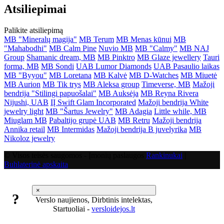
Atsiliepimai
Palikite atsiliepimą
MB "Mineralų magija"
MB Terum
MB Menas kūnui
MB
"Mahabodhi"
MB Calm Pine
Nuvio MB
MB "Calmy"
MB NAJ
Group
Shamanic dream, MB
MB Pinktro
MB Glaze jewellery
Tauri
forma, MB
MB Sondi
UAB Lumor Diamonds
UAB Pasaulio laikas
MB "Byyou"
MB Loretana
MB Kalvė
MB D-Watches
MB Miuetė
MB Aurion
MB Tik trys
MB Aleksa group
Timeverse, MB
Mažoji
bendrija "Stilingi papuošalai"
MB Auksėja
MB Reyna Rivera
Nijushi, UAB
IĮ Swift Glam Incorporated
Mažoji bendrija White
jewelry light
MB "Šartus Jewelry"
MB Adagia
Little while, MB
Miuglam MB
Pabaltijo grupė UAB
MB Retru
Mažoji bendrija
Annika retail
MB Intermidas
Mažoji bendrija B juvelyrika
MB
Nikoloz jewelry
© Visos teisės saugomos - Įmonių paslaugos
Rankinukai
|
Buhlaterinė apskaita
×
?
Verslo naujienos, Dirbtinis intelektas,
Startuoliai -
versloidejos.lt