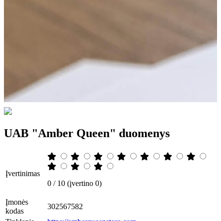
UAB "Amber Queen" duomenys
Įvertinimas
0 / 10 (įvertino 0)
Įmonės
302567582
kodas