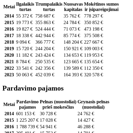
Ilgalaikis
Trumpalaikis
Nuosavas
Mokėtinos sumos
Metai
turtas
turtas
kapitalas
ir įsipareigojimai
2014
55 372 €
758 687 €
35 762 €
778 297 €
2015
19 773 €
355 863 €
24 784 €
350 852 €
2016
19 827 €
524 444 €
71 073 €
473 198 €
2017
18 338 €
442 944 €
85 774 €
375 508 €
2018
9 094 €
366 777 €
148 204 €
227 667 €
2019
15 720 €
244 204 €
150 921 €
109 003 €
2020
11 182 €
243 424 €
134 653 €
119 953 €
2021
8 784 €
250 535 €
123 665 €
135 654 €
2022
33 541 €
242 356 €
139 589 €
112 350 €
2023
50 063 €
452 039 €
164 393 €
320 578 €
Pardavimo pajamos
Pardavimo
Pelnas (nuostoliai)
Grynasis pelnas
Metai
pajamos
prieš mokesčius
(nuostoliai)
2014
601 153 €
30 728 €
24 762 €
2015
1 225 207 €
17 028 €
14 427 €
2016
1 788 739 €
54 941 €
46 288 €