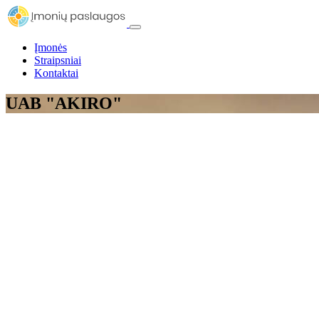
Įmonės
Straipsniai
Kontaktai
UAB "AKIRO"