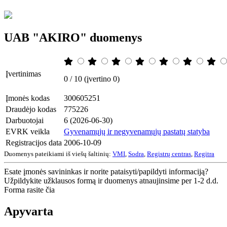
UAB "AKIRO" duomenys
Įvertinimas
0 / 10 (įvertino 0)
Įmonės kodas
300605251
Draudėjo kodas
775226
Darbuotojai
6 (2026-06-30)
EVRK veikla
Gyvenamųjų ir negyvenamųjų pastatų statyba
Registracijos data
2006-10-09
Duomenys pateikiami iš viešų šaltinių:
VMI
,
Sodra
,
Registrų centras
,
Regitra
Esate įmonės savininkas ir norite pataisyti/papildyti informaciją?
Užpildykite užklausos formą ir duomenys atnaujinsime per 1-2 d.d.
Forma rasite čia
Apyvarta