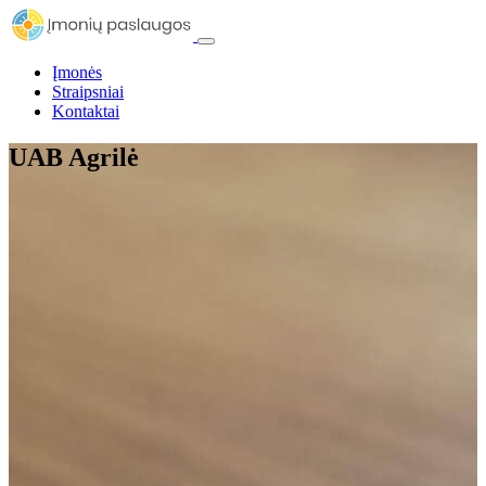
Įmonės
Straipsniai
Kontaktai
UAB Agrilė