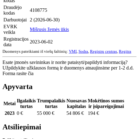
kodas
Draudėjo
4108775
kodas
Darbuotojai
2 (2026-06-30)
EVRK
Mišrusis žemės ūkis
veikla
Registracijos
2023-06-02
data
Duomenys pateikiami iš viešų šaltinių:
VMI
,
Sodra
,
Registrų centras
,
Regitra
Esate įmonės savininkas ir norite pataisyti/papildyti informaciją?
Užpildykite užklausos formą ir duomenys atnaujinsime per 1-2 d.d.
Forma rasite čia
Apyvarta
Ilgalaikis
Trumpalaikis
Nuosavas
Mokėtinos sumos
Metai
turtas
turtas
kapitalas
ir įsipareigojimai
2023
0 €
55 000 €
54 806 €
194 €
Atsiliepimai