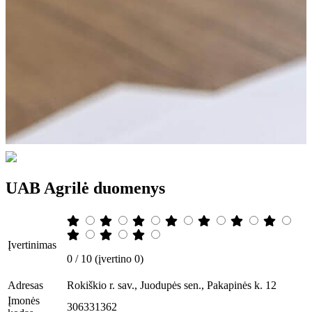
UAB Agrilė duomenys
Įvertinimas
0 / 10 (įvertino 0)
Adresas
Rokiškio r. sav., Juodupės sen., Pakapinės k. 12
Įmonės
306331362