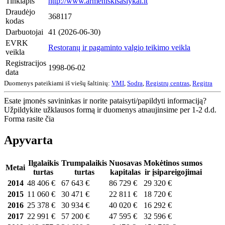
Tinklapis
http://www.armeniskisaslykai.lt
Draudėjo
368117
kodas
Darbuotojai
41 (2026-06-30)
EVRK
Restoranų ir pagaminto valgio teikimo veikla
veikla
Registracijos
1998-06-02
data
Duomenys pateikiami iš viešų šaltinių:
VMI
,
Sodra
,
Registrų centras
,
Regitra
Esate įmonės savininkas ir norite pataisyti/papildyti informaciją?
Užpildykite užklausos formą ir duomenys atnaujinsime per 1-2 d.d.
Forma rasite čia
Apyvarta
Ilgalaikis
Trumpalaikis
Nuosavas
Mokėtinos sumos
Metai
turtas
turtas
kapitalas
ir įsipareigojimai
2014
48 406 €
67 643 €
86 729 €
29 320 €
2015
11 060 €
30 471 €
22 811 €
18 720 €
2016
25 378 €
30 934 €
40 020 €
16 292 €
2017
22 991 €
57 200 €
47 595 €
32 596 €