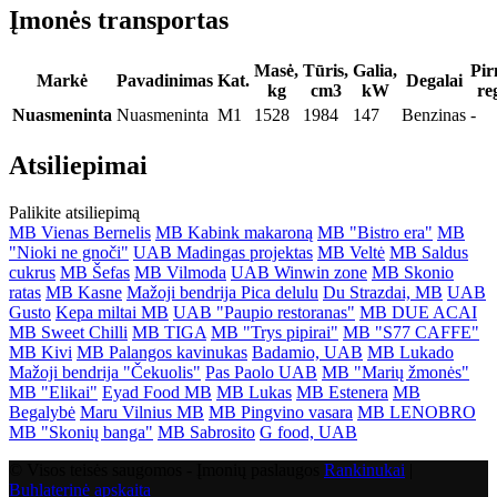
Įmonės transportas
Masė,
Tūris,
Galia,
Pir
Markė
Pavadinimas
Kat.
Degalai
kg
cm3
kW
re
Nuasmeninta
Nuasmeninta
M1
1528
1984
147
Benzinas
-
Atsiliepimai
Palikite atsiliepimą
MB Vienas Bernelis
MB Kabink makaroną
MB "Bistro era"
MB
"Nioki ne gnoči"
UAB Madingas projektas
MB Veltė
MB Saldus
cukrus
MB Šefas
MB Vilmoda
UAB Winwin zone
MB Skonio
ratas
MB Kasne
Mažoji bendrija Pica delulu
Du Strazdai, MB
UAB
Gusto
Kepa miltai MB
UAB "Paupio restoranas"
MB DUE ACAI
MB Sweet Chilli
MB TIGA
MB "Trys pipirai"
MB "S77 CAFFE"
MB Kivi
MB Palangos kavinukas
Badamio, UAB
MB Lukado
Mažoji bendrija "Čekuolis"
Pas Paolo UAB
MB "Marių žmonės"
MB "Elikai"
Eyad Food MB
MB Lukas
MB Estenera
MB
Begalybė
Maru Vilnius MB
MB Pingvino vasara
MB LENOBRO
MB "Skonių banga"
MB Sabrosito
G food, UAB
© Visos teisės saugomos - Įmonių paslaugos
Rankinukai
|
Buhlaterinė apskaita