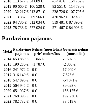
2018
113 677 €
34 609 €
-6 476 €
154 762 €
2019
90 660 €
106 528 €
82 551 €
114 736 €
2020
132 217 €
213 871 €
238 726 €
107 795 €
2021
113 382 €
509 566 €
430 962 €
192 439 €
2022
94 736 €
512 034 €
519 481 €
87 396 €
2023
78 738 €
577 024 €
571 467 €
84 903 €
Pardavimo pajamos
Pardavimo
Pelnas (nuostoliai)
Grynasis pelnas
Metai
pajamos
prieš mokesčius
(nuostoliai)
2014
653 859 €
1 366 €
-1 502 €
2015
190 286 €
-1 787 €
-2 308 €
2016
241 972 €
0 €
17 209 €
2017
316 149 €
0 €
7 575 €
2018
547 895 €
0 €
-54 071 €
2019
564 945 €
0 €
89 028 €
2020
651 937 €
0 €
156 175 €
2021
768 398 €
0 €
192 236 €
2022
782 732 €
0 €
88 519 €