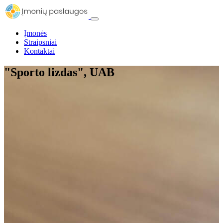
Įmonės
Straipsniai
Kontaktai
"Sporto lizdas", UAB