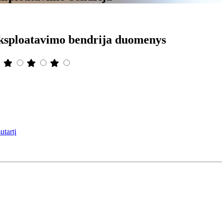
 eksploatavimo bendrija duomenys
utartį