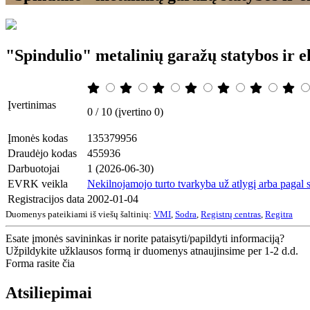
"Spindulio" metalinių garažų statybos ir
Įvertinimas
0 / 10 (įvertino 0)
Įmonės kodas
135379956
Draudėjo kodas
455936
Darbuotojai
1 (2026-06-30)
EVRK veikla
Nekilnojamojo turto tvarkyba už atlygį arba pagal s
Registracijos data
2002-01-04
Duomenys pateikiami iš viešų šaltinių:
VMI
,
Sodra
,
Registrų centras
,
Regitra
Esate įmonės savininkas ir norite pataisyti/papildyti informaciją?
Užpildykite užklausos formą ir duomenys atnaujinsime per 1-2 d.d.
Forma rasite čia
Atsiliepimai