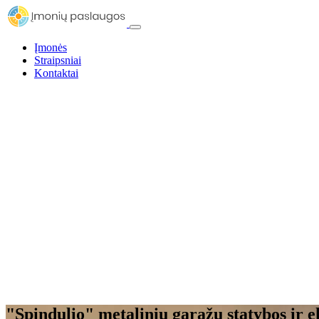
Įmonės
Straipsniai
Kontaktai
"Spindulio" metalinių garažų statybos ir 