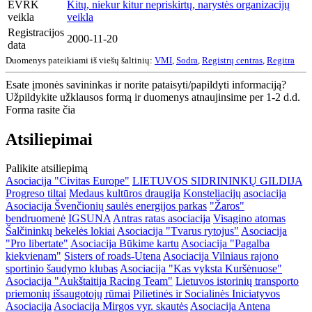
EVRK
Kitų, niekur kitur nepriskirtų, narystės organizacijų
veikla
veikla
Registracijos
2000-11-20
data
Duomenys pateikiami iš viešų šaltinių:
VMI
,
Sodra
,
Registrų centras
,
Regitra
Esate įmonės savininkas ir norite pataisyti/papildyti informaciją?
Užpildykite užklausos formą ir duomenys atnaujinsime per 1-2 d.d.
Forma rasite čia
Atsiliepimai
Palikite atsiliepimą
Asociacija "Civitas Europe"
LIETUVOS SIDRININKŲ GILDIJA
Progreso tiltai
Medaus kultūros draugija
Konsteliacijų asociacija
Asociacija Švenčionių saulės energijos parkas
"Žaros"
bendruomenė
IGSUNA
Antras ratas asociacija
Visagino atomas
Šalčininkų bekelės lokiai
Asociacija "Tvarus rytojus"
Asociacija
"Pro libertate"
Asociacija Būkime kartu
Asociacija "Pagalba
kiekvienam"
Sisters of roads-Utena
Asociacija Vilniaus rajono
sportinio šaudymo klubas
Asociacija "Kas vyksta Kuršėnuose"
Asociacija "Aukštaitija Racing Team"
Lietuvos istorinių transporto
priemonių išsaugotojų rūmai
Pilietinės ir Socialinės Iniciatyvos
Asociacija
Asociacija Mirgos vyr. skautės
Asociacija Antena