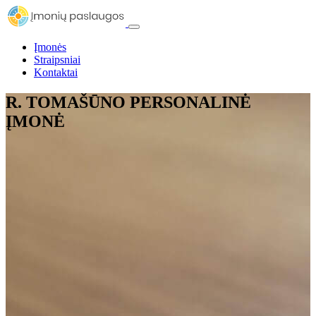
Įmonės
Straipsniai
Kontaktai
R. TOMAŠŪNO PERSONALINĖ
ĮMONĖ