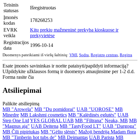
Teisinis
Išregistruotas
statusas
Įmonės
178268253
kodas
EVRK
Kitų prekių mažmeninė prekyba kioskuose ir
veikla
prekyvietėse
Registracijos
1996-10-14
data
Duomenys pateikiami iš viešų šaltinių:
VMI
,
Sodra
,
Registrų centras
,
Regitra
Esate įmonės savininkas ir norite pataisyti/papildyti informaciją?
Užpildykite užklausos formą ir duomenys atnaujinsime per 1-2 d.d.
Forma rasite čia
Atsiliepimai
Palikite atsiliepimą
MB "Arowela"
MB "Du pomidorai"
UAB "UOROSE"
MB
Minedre
MB Lakshmi cosmetics
MB "Kalėdinės eglutės"
UAB
Step One Ltd
YES GLOBAL UAB
MB "Filtrana"
Neaka, MB
MB
"Magnus aja"
UAB Deitena
MB "TastyFood LT"
UAB "Dargoga"
MB Čili pipiriukas
MB "Gėlių slėnis"
Mažoji bendrija Madam flora
MB "Timberin hot tubs de"
MB Deimantas
UAB Parista
MB