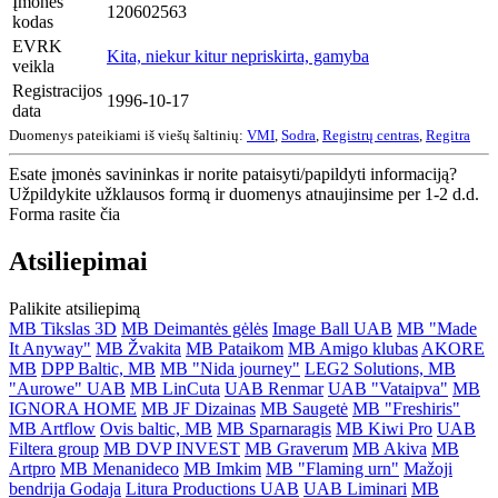
Įmonės
120602563
kodas
EVRK
Kita, niekur kitur nepriskirta, gamyba
veikla
Registracijos
1996-10-17
data
Duomenys pateikiami iš viešų šaltinių:
VMI
,
Sodra
,
Registrų centras
,
Regitra
Esate įmonės savininkas ir norite pataisyti/papildyti informaciją?
Užpildykite užklausos formą ir duomenys atnaujinsime per 1-2 d.d.
Forma rasite čia
Atsiliepimai
Palikite atsiliepimą
MB Tikslas 3D
MB Deimantės gėlės
Image Ball UAB
MB "Made
It Anyway"
MB Žvakita
MB Pataikom
MB Amigo klubas
AKORE
MB
DPP Baltic, MB
MB "Nida journey"
LEG2 Solutions, MB
"Aurowe" UAB
MB LinCuta
UAB Renmar
UAB "Vataipva"
MB
IGNORA HOME
MB JF Dizainas
MB Saugetė
MB "Freshiris"
MB Artflow
Ovis baltic, MB
MB Sparnaragis
MB Kiwi Pro
UAB
Filtera group
MB DVP INVEST
MB Graverum
MB Akiva
MB
Artpro
MB Menanideco
MB Imkim
MB "Flaming urn"
Mažoji
bendrija Godaja
Litura Productions UAB
UAB Liminari
MB