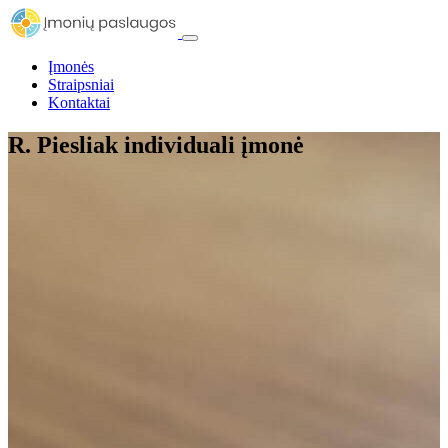
Įmonės
Straipsniai
Kontaktai
R. Piesliak individuali įmonė