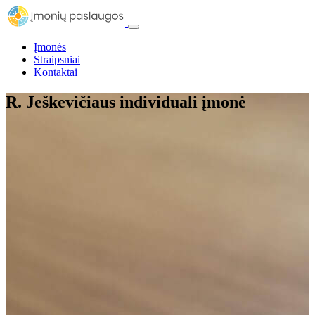
Įmonės
Straipsniai
Kontaktai
R. Ješkevičiaus individuali įmonė