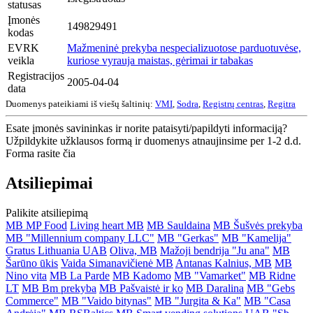
statusas
Įmonės
149829491
kodas
EVRK
Mažmeninė prekyba nespecializuotose parduotuvėse,
veikla
kuriose vyrauja maistas, gėrimai ir tabakas
Registracijos
2005-04-04
data
Duomenys pateikiami iš viešų šaltinių:
VMI
,
Sodra
,
Registrų centras
,
Regitra
Esate įmonės savininkas ir norite pataisyti/papildyti informaciją?
Užpildykite užklausos formą ir duomenys atnaujinsime per 1-2 d.d.
Forma rasite čia
Atsiliepimai
Palikite atsiliepimą
MB MP Food
Living heart MB
MB Sauldaina
MB Šušvės prekyba
MB "Millennium company LLC"
MB "Gerkas"
MB "Kamelija"
Gratus Lithuania UAB
Oliva, MB
Mažoji bendrija "Ju ana"
MB
Šarūno ūkis
Vaida Simanavičienė MB
Antanas Kalnius, MB
MB
Nino vita
MB La Parde
MB Kadomo
MB "Vamarket"
MB Ridne
LT
MB Bm prekyba
MB Pašvaistė ir ko
MB Daralina
MB "Gebs
Commerce"
MB "Vaido bitynas"
MB "Jurgita & Ka"
MB "Casa