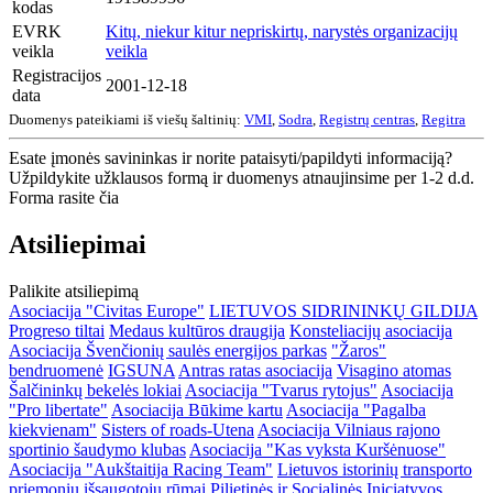
kodas
EVRK
Kitų, niekur kitur nepriskirtų, narystės organizacijų
veikla
veikla
Registracijos
2001-12-18
data
Duomenys pateikiami iš viešų šaltinių:
VMI
,
Sodra
,
Registrų centras
,
Regitra
Esate įmonės savininkas ir norite pataisyti/papildyti informaciją?
Užpildykite užklausos formą ir duomenys atnaujinsime per 1-2 d.d.
Forma rasite čia
Atsiliepimai
Palikite atsiliepimą
Asociacija "Civitas Europe"
LIETUVOS SIDRININKŲ GILDIJA
Progreso tiltai
Medaus kultūros draugija
Konsteliacijų asociacija
Asociacija Švenčionių saulės energijos parkas
"Žaros"
bendruomenė
IGSUNA
Antras ratas asociacija
Visagino atomas
Šalčininkų bekelės lokiai
Asociacija "Tvarus rytojus"
Asociacija
"Pro libertate"
Asociacija Būkime kartu
Asociacija "Pagalba
kiekvienam"
Sisters of roads-Utena
Asociacija Vilniaus rajono
sportinio šaudymo klubas
Asociacija "Kas vyksta Kuršėnuose"
Asociacija "Aukštaitija Racing Team"
Lietuvos istorinių transporto
priemonių išsaugotojų rūmai
Pilietinės ir Socialinės Iniciatyvos