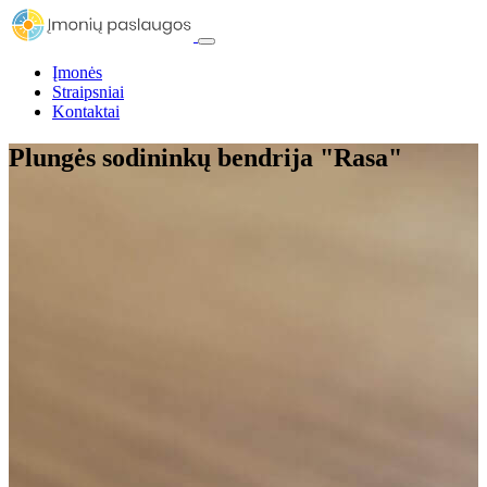
Įmonės
Straipsniai
Kontaktai
Plungės sodininkų bendrija "Rasa"