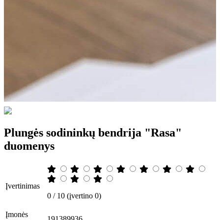
Plungės sodininkų bendrija "Rasa"
duomenys
Įvertinimas
0 / 10 (įvertino 0)
Įmonės
191389936