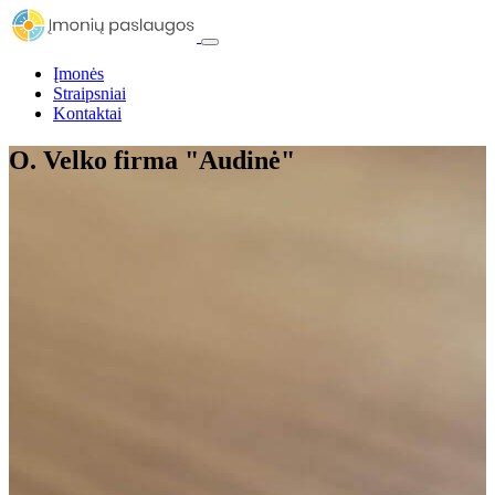
Įmonės
Straipsniai
Kontaktai
O. Velko firma "Audinė"