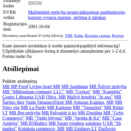
Draudėjo
331531
kodas
EVRK
Mažmeninė prekyba nespecializuotose parduotuvėse,
veikla
kuriose vyrauja maistas, gėrimai ir tabakas
Registracijos
2001-10-04
data
Duomenys pateikiami iš viešų šaltinių:
VMI
,
Sodra
,
Registrų centras
,
Regitra
Esate įmonės savininkas ir norite pataisyti/papildyti informaciją?
Užpildykite užklausos formą ir duomenys atnaujinsime per 1-2 d.d.
Forma rasite čia
Atsiliepimai
Palikite atsiliepimą
MB MP Food
Living heart MB
MB Sauldaina
MB Šušvės prekyba
MB "Millennium company LLC"
MB "Gerkas"
MB "Kamelija"
Gratus Lithuania UAB
Oliva, MB
Mažoji bendrija "Ju ana"
MB
Šarūno ūkis
Vaida Simanavičienė MB
Antanas Kalnius, MB
MB
Nino vita
MB La Parde
MB Kadomo
MB "Vamarket"
MB Ridne
LT
MB Bm prekyba
MB Pašvaistė ir ko
MB Daralina
MB "Gebs
Commerce"
MB "Vaido bitynas"
MB "Jurgita & Ka"
MB "Casa
Andrėja"
MB RSBaltics
MB Smart vending solutions
UAB "Sb
market"
Kniuksta commerce, MB
MB Emilares LT
Daržovės