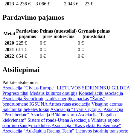
2023
4 236 €
3 066 €
2 043 €
23 €
Pardavimo pajamos
Pardavimo
Pelnas (nuostoliai)
Grynasis pelnas
Metai
pajamos
prieš mokesčius
(nuostoliai)
2020
225 €
0 €
0 €
2021
611 €
0 €
0 €
2022
854 €
0 €
0 €
Atsiliepimai
Palikite atsiliepimą
Asociacija "Civitas Europe"
LIETUVOS SIDRININKŲ GILDIJA
Progreso tiltai
Medaus kultūros draugija
Konsteliacijų asociacija
Asociacija Švenčionių saulės energijos parkas
"Žaros"
bendruomenė
IGSUNA
Antras ratas asociacija
Visagino atomas
Šalčininkų bekelės lokiai
Asociacija "Tvarus rytojus"
Asociacija
"Pro libertate"
Asociacija Būkime kartu
Asociacija "Pagalba
kiekvienam"
Sisters of roads-Utena
Asociacija Vilniaus rajono
sportinio šaudymo klubas
Asociacija "Kas vyksta Kuršėnuose"
Asociacija "Aukštaitija Racing Team"
Lietuvos istorinių transporto