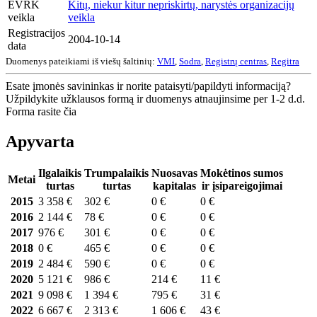
EVRK
Kitų, niekur kitur nepriskirtų, narystės organizacijų
veikla
veikla
Registracijos
2004-10-14
data
Duomenys pateikiami iš viešų šaltinių:
VMI
,
Sodra
,
Registrų centras
,
Regitra
Esate įmonės savininkas ir norite pataisyti/papildyti informaciją?
Užpildykite užklausos formą ir duomenys atnaujinsime per 1-2 d.d.
Forma rasite čia
Apyvarta
Ilgalaikis
Trumpalaikis
Nuosavas
Mokėtinos sumos
Metai
turtas
turtas
kapitalas
ir įsipareigojimai
2015
3 358 €
302 €
0 €
0 €
2016
2 144 €
78 €
0 €
0 €
2017
976 €
301 €
0 €
0 €
2018
0 €
465 €
0 €
0 €
2019
2 484 €
590 €
0 €
0 €
2020
5 121 €
986 €
214 €
11 €
2021
9 098 €
1 394 €
795 €
31 €
2022
6 667 €
2 313 €
1 606 €
43 €