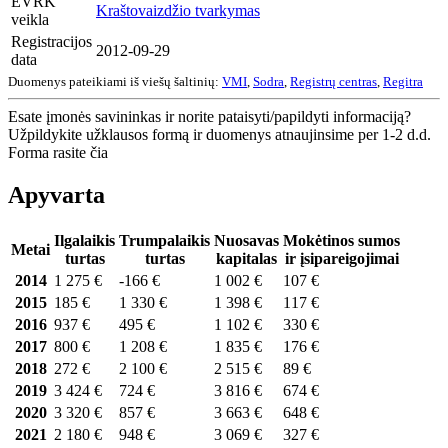
EVRK
Kraštovaizdžio tvarkymas
veikla
Registracijos
2012-09-29
data
Duomenys pateikiami iš viešų šaltinių:
VMI
,
Sodra
,
Registrų centras
,
Regitra
Esate įmonės savininkas ir norite pataisyti/papildyti informaciją?
Užpildykite užklausos formą ir duomenys atnaujinsime per 1-2 d.d.
Forma rasite čia
Apyvarta
Ilgalaikis
Trumpalaikis
Nuosavas
Mokėtinos sumos
Metai
turtas
turtas
kapitalas
ir įsipareigojimai
2014
1 275 €
-166 €
1 002 €
107 €
2015
185 €
1 330 €
1 398 €
117 €
2016
937 €
495 €
1 102 €
330 €
2017
800 €
1 208 €
1 835 €
176 €
2018
272 €
2 100 €
2 515 €
89 €
2019
3 424 €
724 €
3 816 €
674 €
2020
3 320 €
857 €
3 663 €
648 €
2021
2 180 €
948 €
3 069 €
327 €