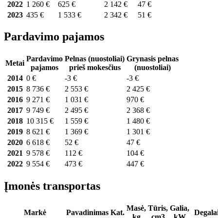
2022
1 260 €
625 €
2 142 €
47 €
2023
435 €
1 533 €
2 342 €
51 €
Pardavimo pajamos
Pardavimo
Pelnas (nuostoliai)
Grynasis pelnas
Metai
pajamos
prieš mokesčius
(nuostoliai)
2014
0 €
-3 €
-3 €
2015
8 736 €
2 553 €
2 425 €
2016
9 271 €
1 031 €
970 €
2017
9 749 €
2 495 €
2 368 €
2018
10 315 €
1 559 €
1 480 €
2019
8 621 €
1 369 €
1 301 €
2020
6 618 €
52 €
47 €
2021
9 578 €
112 €
104 €
2022
9 554 €
473 €
447 €
Įmonės transportas
Masė,
Tūris,
Galia,
Markė
Pavadinimas
Kat.
Degala
kg
cm3
kW