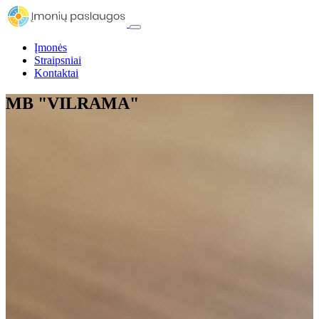
Įmonės
Straipsniai
Kontaktai
MB "VILRAMA"