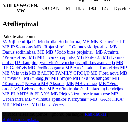
VOLKSWAGEN.
TOURAN
M1
1837
1968
125
Dyzelin
VW
Atsiliepimai
Palikite atsiliepimą
Mažoji bendrija Dalgio broliai
Sodo forma, MB
MB Kastuvėlis LT
MB IP Solutions
MB "Rojausbroliai"
Gamtos skulptorius, MB
Darius sodininkas, MB
MB "Sodo bitės projektai"
MB Atminta
"Promeistras" MB
MB Tvarkau aplinką
MB Parko 23
MB Kaimo
darbai
Užukampio gyvenvietės tvarkingos aplinkos asociacija
MB
RB Gerbūvis
MB Fortūnos gausa
MB Aukštikalniai
Toro girios MB
MB Vejų veja
MB BALTIC FAMILY GROUP
MB Flora nova
MB
"Emvalda"
MB "Stalgija"
MB Smpro
MB "Žalios bangos"
MB
"Kapinista"
Novario MB
Aksodis, MB
MB Grassix
MB "Vera
ordo"
VšĮ Bebro darbas
MB Artūro trinkelės
Raktažolių bendrijos
MB PLANTS & PLANS
MB Idėjos kiemuose ir namuose
MB
Urban infra
MB "Vilniaus aplinkos tvarkymas"
MB "GAMTIKA"
MB "MaGkas"
MB Baltic Vertex
© Visos teisės saugomos - Įmonių paslaugos
Rankinukai
|
Buhlaterinė apskaita