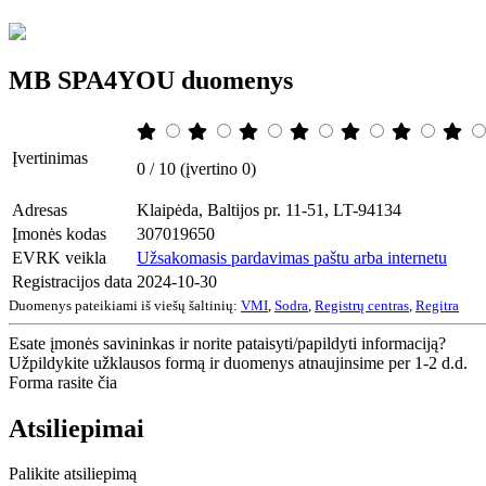
MB SPA4YOU duomenys
Įvertinimas
0 / 10 (įvertino 0)
Adresas
Klaipėda, Baltijos pr. 11-51, LT-94134
Įmonės kodas
307019650
EVRK veikla
Užsakomasis pardavimas paštu arba internetu
Registracijos data
2024-10-30
Duomenys pateikiami iš viešų šaltinių:
VMI
,
Sodra
,
Registrų centras
,
Regitra
Esate įmonės savininkas ir norite pataisyti/papildyti informaciją?
Užpildykite užklausos formą ir duomenys atnaujinsime per 1-2 d.d.
Forma rasite čia
Atsiliepimai
Palikite atsiliepimą