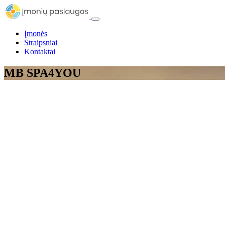
Įmonės
Straipsniai
Kontaktai
MB SPA4YOU