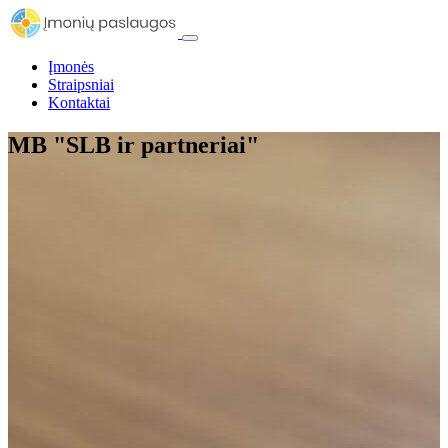
Įmonės
Straipsniai
Kontaktai
MB "SLB ir partneriai"