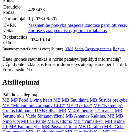
kodas
Draudėjo
4283433
kodas
Darbuotojai
1 (2026-06-30)
EVRK
Mažmeninė prekyba nespecializuotose parduotuvėse,
veikla
kuriose vyrauja maistas, gėrimai ir tabakas
Registracijos
2024-10-14
data
Duomenys pateikiami iš viešų šaltinių:
VMI
,
Sodra
,
Registrų centras
,
Regitra
Esate įmonės savininkas ir norite pataisyti/papildyti informaciją?
Užpildykite užklausos formą ir duomenys atnaujinsime per 1-2 d.d.
Forma rasite čia
Atsiliepimai
Palikite atsiliepimą
MB MP Food
Living heart MB
MB Sauldaina
MB Šušvės prekyba
MB "Millennium company LLC"
MB "Gerkas"
MB "Kamelija"
Gratus Lithuania UAB
Oliva, MB
Mažoji bendrija "Ju ana"
MB
Šarūno ūkis
Vaida Simanavičienė MB
Antanas Kalnius, MB
MB
Nino vita
MB La Parde
MB Kadomo
MB "Vamarket"
MB Ridne
LT
MB Bm prekyba
MB Pašvaistė ir ko
MB Daralina
MB "Gebs
Commerce"
MB "Vaido bitynas"
MB "Jurgita & Ka"
MB "Casa