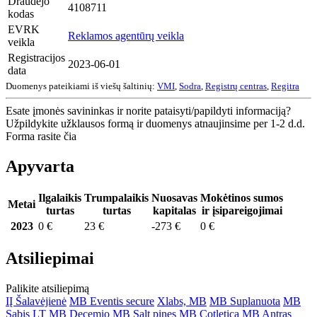
Draudėjo
4108711
kodas
EVRK
Reklamos agentūrų veikla
veikla
Registracijos
2023-06-01
data
Duomenys pateikiami iš viešų šaltinių:
VMI
,
Sodra
,
Registrų centras
,
Regitra
Esate įmonės savininkas ir norite pataisyti/papildyti informaciją?
Užpildykite užklausos formą ir duomenys atnaujinsime per 1-2 d.d.
Forma rasite čia
Apyvarta
Ilgalaikis
Trumpalaikis
Nuosavas
Mokėtinos sumos
Metai
turtas
turtas
kapitalas
ir įsipareigojimai
2023
0 €
23 €
-273 €
0 €
Atsiliepimai
Palikite atsiliepimą
IĮ Šalavėjienė
MB Eventis secure
Xlabs, MB
MB Suplanuota
MB
Sabis LT
MB Decemio
MB Salt pines
MB Cotletica
MB Antras