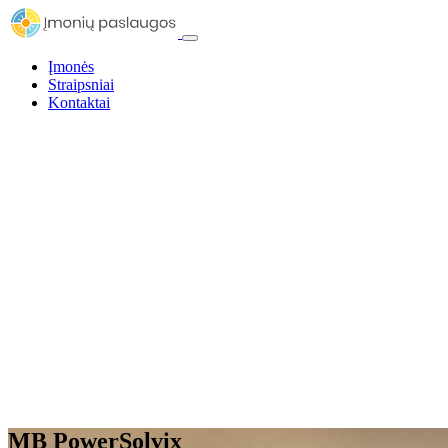
Įmonės
Straipsniai
Kontaktai
MB PowerSolvix