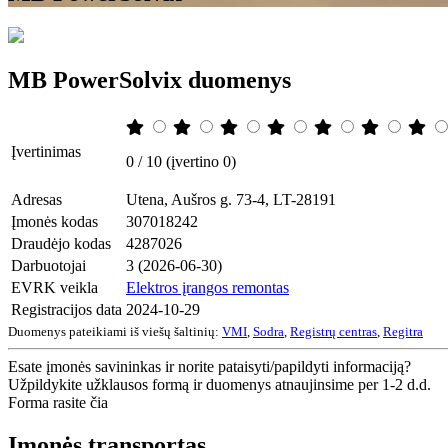
MB PowerSolvix duomenys
Įvertinimas
0 / 10 (įvertino 0)
Adresas
Utena, Aušros g. 73-4, LT-28191
Įmonės kodas
307018242
Draudėjo kodas
4287026
Darbuotojai
3 (2026-06-30)
EVRK veikla
Elektros įrangos remontas
Registracijos data
2024-10-29
Duomenys pateikiami iš viešų šaltinių:
VMI
,
Sodra
,
Registrų centras
,
Regitra
Esate įmonės savininkas ir norite pataisyti/papildyti informaciją?
Užpildykite užklausos formą ir duomenys atnaujinsime per 1-2 d.d.
Forma rasite čia
Įmonės transportas