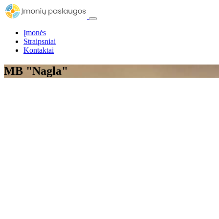
Įmonės
Straipsniai
Kontaktai
MB "Nagla"