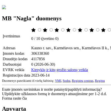
MB "Nagla" duomenys
Įvertinimas
0 / 10 (įvertino 0)
Adresas
Kauno r. sav., Karmėlavos sen., Karmėlavos II k.,
Įmonės kodas
306338360
Draudėjo kodas
4117856
Darbuotojai
0 (2026-06-30)
EVRK veikla
Kirpyklų ir kitų grožio salonų veikla
Registracijos data
2023-06-14
Duomenys pateikiami iš viešų šaltinių:
VMI
,
Sodra
,
Registrų centras
,
Regitra
Esate įmonės savininkas ir norite pataisyti/papildyti informaciją?
Užpildykite užklausos formą ir duomenys atnaujinsime per 1-2 d.d.
Forma rasite čia
Apyvarta