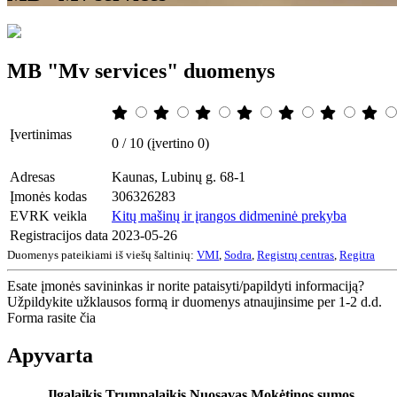
MB "Mv services" duomenys
Įvertinimas
0 / 10 (įvertino 0)
Adresas
Kaunas, Lubinų g. 68-1
Įmonės kodas
306326283
EVRK veikla
Kitų mašinų ir įrangos didmeninė prekyba
Registracijos data
2023-05-26
Duomenys pateikiami iš viešų šaltinių:
VMI
,
Sodra
,
Registrų centras
,
Regitra
Esate įmonės savininkas ir norite pataisyti/papildyti informaciją?
Užpildykite užklausos formą ir duomenys atnaujinsime per 1-2 d.d.
Forma rasite čia
Apyvarta
Ilgalaikis
Trumpalaikis
Nuosavas
Mokėtinos sumos