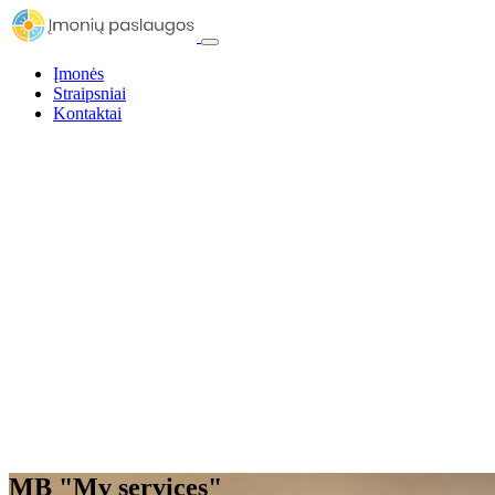
Įmonės
Straipsniai
Kontaktai
MB "Mv services"