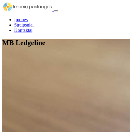
Įmonės
Straipsniai
Kontaktai
MB Ledgeline