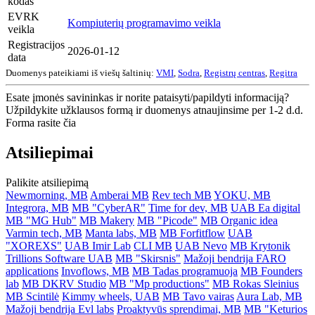
kodas
EVRK
Kompiuterių programavimo veikla
veikla
Registracijos
2026-01-12
data
Duomenys pateikiami iš viešų šaltinių:
VMI
,
Sodra
,
Registrų centras
,
Regitra
Esate įmonės savininkas ir norite pataisyti/papildyti informaciją?
Užpildykite užklausos formą ir duomenys atnaujinsime per 1-2 d.d.
Forma rasite čia
Atsiliepimai
Palikite atsiliepimą
Newmorning, MB
Amberai MB
Rev tech MB
YOKU, MB
Integrora, MB
MB "CyberAR"
Time for dev, MB
UAB Ea digital
MB "MG Hub"
MB Makery
MB "Picode"
MB Organic idea
Varmin tech, MB
Manta labs, MB
MB Forfitflow
UAB
"XOREXS"
UAB Imir Lab
CLI MB
UAB Nevo
MB Krytonik
Trillions Software UAB
MB "Skirsnis"
Mažoji bendrija FARO
applications
Invoflows, MB
MB Tadas programuoja
MB Founders
lab
MB DKRV Studio
MB "Mp productions"
MB Rokas Sleinius
MB Scintilė
Kimmy wheels, UAB
MB Tavo vairas
Aura Lab, MB
Mažoji bendrija Evl labs
Proaktyvūs sprendimai, MB
MB "Keturios