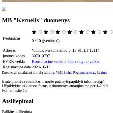
MB "Kernelis" duomenys
Įvertinimas
0 / 10 (įvertino 0)
Adresas
Vilnius, Perkūnkiemio g. 13-91, LT-12114
Įmonės kodas
307010797
EVRK veikla
Konsultacinė verslo ir kito valdymo veikla
Registracijos data
2024-10-15
Duomenys pateikiami iš viešų šaltinių:
VMI
,
Sodra
,
Registrų centras
,
Regitra
Esate įmonės savininkas ir norite pataisyti/papildyti informaciją?
Užpildykite užklausos formą ir duomenys atnaujinsime per 1-2 d.d.
Forma rasite čia
Atsiliepimai
Palikite atsiliepimą