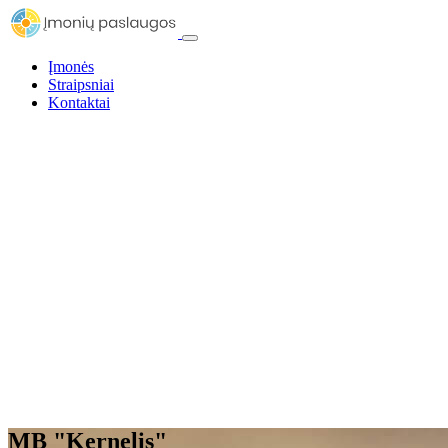
Įmonės
Straipsniai
Kontaktai
MB "Kernelis"