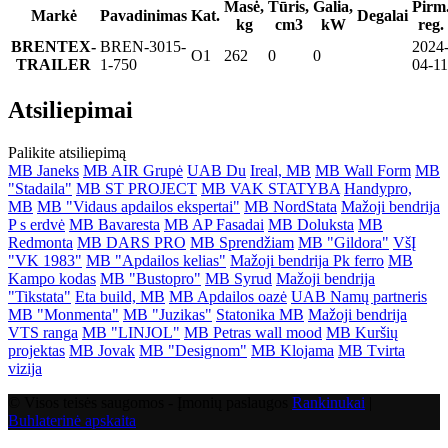
Masė,
Tūris,
Galia,
Pirm
Markė
Pavadinimas
Kat.
Degalai
kg
cm3
kW
reg.
BRENTEX-
BREN-3015-
2024
O1
262
0
0
TRAILER
1-750
04-11
Atsiliepimai
Palikite atsiliepimą
MB Janeks
MB AIR Grupė
UAB Du
Ireal, MB
MB Wall Form
MB
"Stadaila"
MB ST PROJECT
MB VAK STATYBA
Handypro,
MB
MB "Vidaus apdailos ekspertai"
MB NordStata
Mažoji bendrija
P s erdvė
MB Bavaresta
MB AP Fasadai
MB Doluksta
MB
Redmonta
MB DARS PRO
MB Sprendžiam
MB "Gildora"
VšĮ
"VK 1983"
MB "Apdailos kelias"
Mažoji bendrija Pk ferro
MB
Kampo kodas
MB "Bustopro"
MB Syrud
Mažoji bendrija
"Tikstata"
Eta build, MB
MB Apdailos oazė
UAB Namų partneris
MB "Monmenta"
MB "Juzikas"
Statonika MB
Mažoji bendrija
VTS ranga
MB "LINJOL"
MB Petras wall mood
MB Kuršių
projektas
MB Jovak
MB "Designom"
MB Klojama
MB Tvirta
vizija
© Visos teisės saugomos - Įmonių paslaugos
Rankinukai
|
Buhlaterinė apskaita