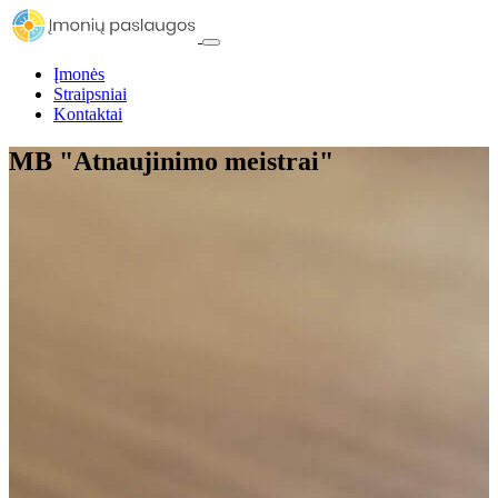
Įmonės
Straipsniai
Kontaktai
MB "Atnaujinimo meistrai"