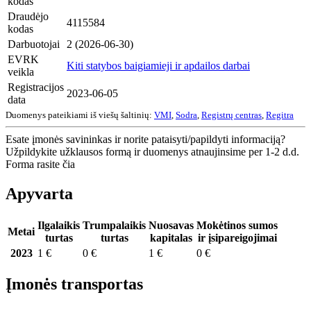
kodas
Draudėjo
4115584
kodas
Darbuotojai
2 (2026-06-30)
EVRK
Kiti statybos baigiamieji ir apdailos darbai
veikla
Registracijos
2023-06-05
data
Duomenys pateikiami iš viešų šaltinių:
VMI
,
Sodra
,
Registrų centras
,
Regitra
Esate įmonės savininkas ir norite pataisyti/papildyti informaciją?
Užpildykite užklausos formą ir duomenys atnaujinsime per 1-2 d.d.
Forma rasite čia
Apyvarta
Ilgalaikis
Trumpalaikis
Nuosavas
Mokėtinos sumos
Metai
turtas
turtas
kapitalas
ir įsipareigojimai
2023
1 €
0 €
1 €
0 €
Įmonės transportas