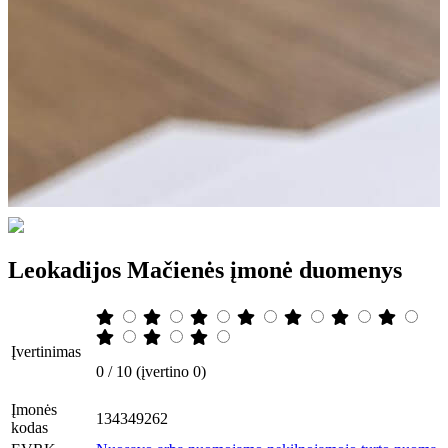
Leokadijos Mačienės įmonė duomenys
Įvertinimas
0 / 10 (įvertino 0)
Įmonės
134349262
kodas