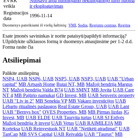
EVRK
Nuosavo arba nuomojamo nekilnojamojo turto nuoma
veikla
ir eksploatavimas
Registracijos
1996-11-14
data
Duomenys pateikiami iš viešų šaltinių:
VMI
,
Sodra
,
Registrų centras
,
Regitra
Esate įmonės savininkas ir norite pataisyti/papildyti informaciją?
Užpildykite užklausos formą ir duomenys atnaujinsime per 1-2 d.d.
Forma rasite čia
Atsiliepimai
Palikite atsiliepimą
NSP4, UAB
NSP6, UAB
NSP5, UAB
NSP3, UAB
UAB "Urban
capital"
MB Artsash Home
Butai NT, MB
Mažoji bendrija Margus
NT
Mažoji bendrija Valda B74
UAB SMNT
MB Jovita
UAB Care
NT 4
MB Pajūrio namukai
GD Invest, MB
UAB Senverix property
UAB "Liv in 2"
MB Senekta VP
MB Vakaro investicijos
UAB
Lėbartų ritualinės paslaugos
Real Estate Group, UAB
UAB Lant
UAB "Bernys box"
OVES Properties, MB
MB Pirmas lizdas
JG
Invest, MB
UAB ELDE
UAB Taurvita turtas
UAB SJ Erdvės
Mažoji bendrija Jt invest
UAB Vetus
UAB RAIMILEJA
MB
Korteksa
UAB Reinvestuok NT
UAB "Netikėti atradimai"
UAB
TanCap
MB SVS Capital
UAB Reivalda
UAB "Taurus"
MB