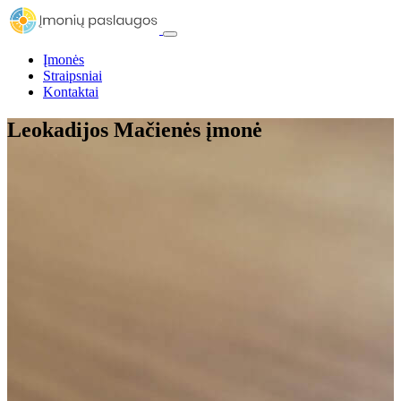
Įmonės
Straipsniai
Kontaktai
Leokadijos Mačienės įmonė