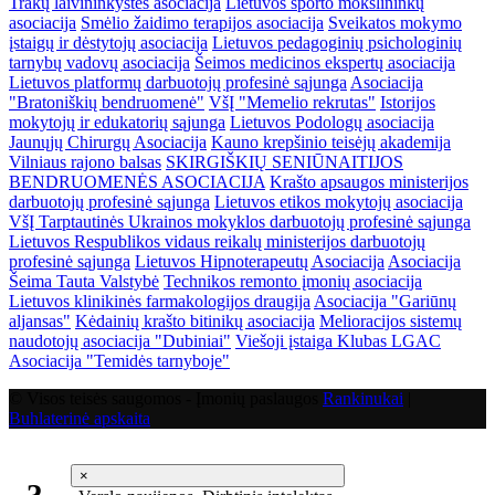
Trakų laivininkystės asociacija
Lietuvos sporto mokslininkų
asociacija
Smėlio žaidimo terapijos asociacija
Sveikatos mokymo
įstaigų ir dėstytojų asociacija
Lietuvos pedagoginių psichologinių
tarnybų vadovų asociacija
Šeimos medicinos ekspertų asociacija
Lietuvos platformų darbuotojų profesinė sąjunga
Asociacija
"Bratoniškių bendruomenė"
VšĮ "Memelio rekrutas"
Istorijos
mokytojų ir edukatorių sąjunga
Lietuvos Podologų asociacija
Jaunųjų Chirurgų Asociacija
Kauno krepšinio teisėjų akademija
Vilniaus rajono balsas
SKIRGIŠKIŲ SENIŪNAITIJOS
BENDRUOMENĖS ASOCIACIJA
Krašto apsaugos ministerijos
darbuotojų profesinė sąjunga
Lietuvos etikos mokytojų asociacija
VšĮ Tarptautinės Ukrainos mokyklos darbuotojų profesinė sąjunga
Lietuvos Respublikos vidaus reikalų ministerijos darbuotojų
profesinė sąjunga
Lietuvos Hipnoterapeutų Asociacija
Asociacija
Šeima Tauta Valstybė
Technikos remonto įmonių asociacija
Lietuvos klinikinės farmakologijos draugija
Asociacija "Gariūnų
aljansas"
Kėdainių krašto bitinikų asociacija
Melioracijos sistemų
naudotojų asociacija "Dubiniai"
Viešoji įstaiga Klubas LGAC
Asociacija "Temidės tarnyboje"
© Visos teisės saugomos - Įmonių paslaugos
Rankinukai
|
Buhlaterinė apskaita
×