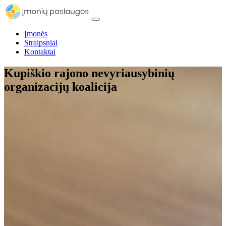
Įmonės
Straipsniai
Kontaktai
Kupiškio rajono nevyriausybinių
organizacijų koalicija