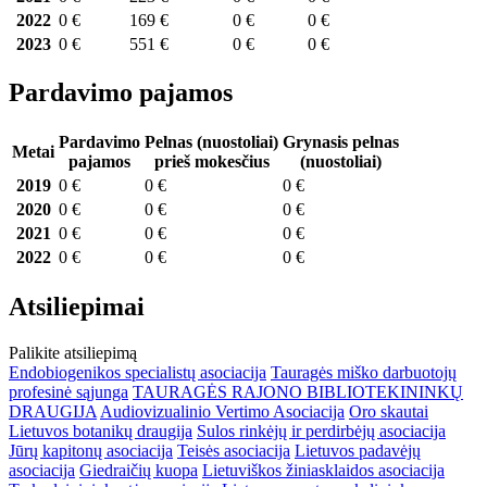
2022
0 €
169 €
0 €
0 €
2023
0 €
551 €
0 €
0 €
Pardavimo pajamos
Pardavimo
Pelnas (nuostoliai)
Grynasis pelnas
Metai
pajamos
prieš mokesčius
(nuostoliai)
2019
0 €
0 €
0 €
2020
0 €
0 €
0 €
2021
0 €
0 €
0 €
2022
0 €
0 €
0 €
Atsiliepimai
Palikite atsiliepimą
Endobiogenikos specialistų asociacija
Tauragės miško darbuotojų
profesinė sąjunga
TAURAGĖS RAJONO BIBLIOTEKININKŲ
DRAUGIJA
Audiovizualinio Vertimo Asociacija
Oro skautai
Lietuvos botanikų draugija
Sulos rinkėjų ir perdirbėjų asociacija
Jūrų kapitonų asociacija
Teisės asociacija
Lietuvos padavėjų
asociacija
Giedraičių kuopa
Lietuviškos žiniasklaidos asociacija