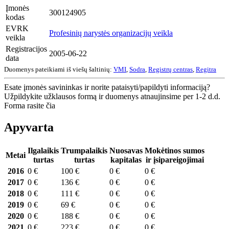
Įmonės
300124905
kodas
EVRK
Profesinių narystės organizacijų veikla
veikla
Registracijos
2005-06-22
data
Duomenys pateikiami iš viešų šaltinių:
VMI
,
Sodra
,
Registrų centras
,
Regitra
Esate įmonės savininkas ir norite pataisyti/papildyti informaciją?
Užpildykite užklausos formą ir duomenys atnaujinsime per 1-2 d.d.
Forma rasite čia
Apyvarta
Ilgalaikis
Trumpalaikis
Nuosavas
Mokėtinos sumos
Metai
turtas
turtas
kapitalas
ir įsipareigojimai
2016
0 €
100 €
0 €
0 €
2017
0 €
136 €
0 €
0 €
2018
0 €
111 €
0 €
0 €
2019
0 €
69 €
0 €
0 €
2020
0 €
188 €
0 €
0 €
2021
0 €
223 €
0 €
0 €