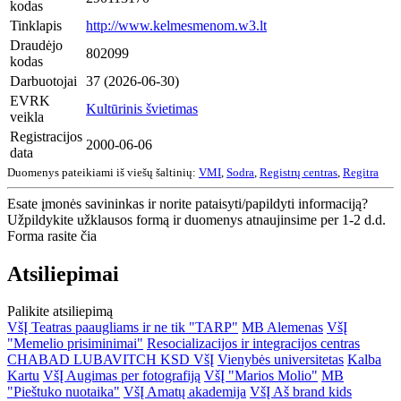
kodas
Tinklapis
http://www.kelmesmenom.w3.lt
Draudėjo
802099
kodas
Darbuotojai
37 (2026-06-30)
EVRK
Kultūrinis švietimas
veikla
Registracijos
2000-06-06
data
Duomenys pateikiami iš viešų šaltinių:
VMI
,
Sodra
,
Registrų centras
,
Regitra
Esate įmonės savininkas ir norite pataisyti/papildyti informaciją?
Užpildykite užklausos formą ir duomenys atnaujinsime per 1-2 d.d.
Forma rasite čia
Atsiliepimai
Palikite atsiliepimą
VšĮ Teatras paaugliams ir ne tik "TARP"
MB Alemenas
VšĮ
"Memelio prisiminimai"
Resocializacijos ir integracijos centras
CHABAD LUBAVITCH KSD VšĮ
Vienybės universitetas
Kalba
Kartu
VšĮ Augimas per fotografiją
VšĮ "Marios Molio"
MB
"Pieštuko nuotaika"
VšĮ Amatų akademija
VšĮ Aš brand kids