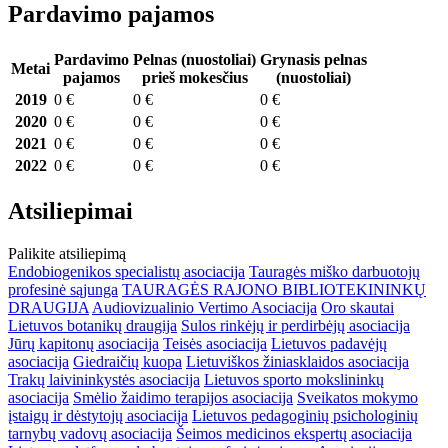
Pardavimo pajamos
Pardavimo
Pelnas (nuostoliai)
Grynasis pelnas
Metai
pajamos
prieš mokesčius
(nuostoliai)
2019
0 €
0 €
0 €
2020
0 €
0 €
0 €
2021
0 €
0 €
0 €
2022
0 €
0 €
0 €
Atsiliepimai
Palikite atsiliepimą
Endobiogenikos specialistų asociacija
Tauragės miško darbuotojų
profesinė sąjunga
TAURAGĖS RAJONO BIBLIOTEKININKŲ
DRAUGIJA
Audiovizualinio Vertimo Asociacija
Oro skautai
Lietuvos botanikų draugija
Sulos rinkėjų ir perdirbėjų asociacija
Jūrų kapitonų asociacija
Teisės asociacija
Lietuvos padavėjų
asociacija
Giedraičių kuopa
Lietuviškos žiniasklaidos asociacija
Trakų laivininkystės asociacija
Lietuvos sporto mokslininkų
asociacija
Smėlio žaidimo terapijos asociacija
Sveikatos mokymo
įstaigų ir dėstytojų asociacija
Lietuvos pedagoginių psichologinių
tarnybų vadovų asociacija
Šeimos medicinos ekspertų asociacija