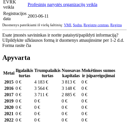
EVRK
Profesinių narystės organizacijų veikla
veikla
Registracijos
2003-06-11
data
Duomenys pateikiami iš viešų šaltinių:
VMI
,
Sodra
,
Registrų centras
,
Regitra
Esate įmonės savininkas ir norite pataisyti/papildyti informaciją?
Užpildykite užklausos formą ir duomenys atnaujinsime per 1-2 d.d.
Forma rasite čia
Apyvarta
Ilgalaikis
Trumpalaikis
Nuosavas
Mokėtinos sumos
Metai
turtas
turtas
kapitalas
ir įsipareigojimai
2015
0 €
4 183 €
3 813 €
0 €
2016
0 €
3 564 €
3 148 €
0 €
2017
0 €
3 711 €
2 885 €
0 €
2019
0 €
0 €
0 €
0 €
2020
0 €
0 €
0 €
0 €
2021
0 €
0 €
0 €
0 €
2022
0 €
0 €
0 €
0 €