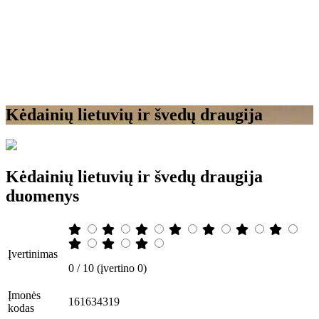
Kėdainių lietuvių ir švedų draugija
Kėdainių lietuvių ir švedų draugija
duomenys
Įvertinimas
0 / 10 (įvertino 0)
Įmonės
161634319
kodas