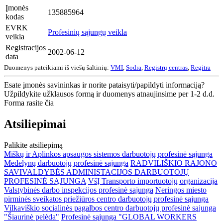
Įmonės
135885964
kodas
EVRK
Profesinių sąjungų veikla
veikla
Registracijos
2002-06-12
data
Duomenys pateikiami iš viešų šaltinių:
VMI
,
Sodra
,
Registrų centras
,
Regitra
Esate įmonės savininkas ir norite pataisyti/papildyti informaciją?
Užpildykite užklausos formą ir duomenys atnaujinsime per 1-2 d.d.
Forma rasite čia
Atsiliepimai
Palikite atsiliepimą
Miškų ir Aplinkos apsaugos sistemos darbuotojų profesinė sąjunga
Medelynų darbuotojų profesinė sąjunga
RADVILIŠKIO RAJONO
SAVIVALDYBĖS ADMINISTACIJOS DARBUOTOJŲ
PROFESINĖ SĄJUNGA
VšĮ Transporto importuotojų organizacija
Valstybinės darbo inspekcijos profesinė sąjunga
Neringos miesto
pirminės sveikatos priežiūros centro darbuotojų profesinė sąjunga
Vilkaviškio socialinės pagalbos centro darbuotojų profesinė sąjunga
"Šiaurinė pelėda"
Profesinė sąjunga "GLOBAL WORKERS