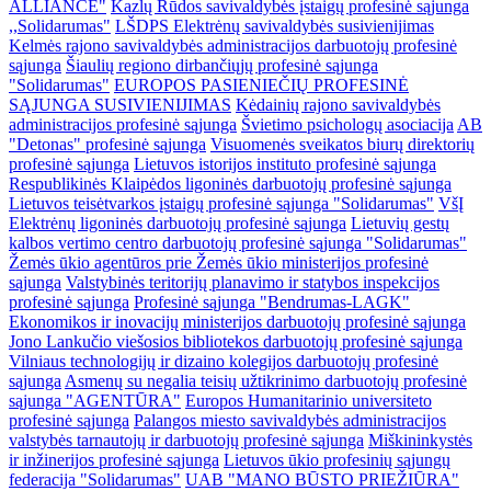
ALLIANCE"
Kazlų Rūdos savivaldybės įstaigų profesinė sąjunga
,,Solidarumas"
LŠDPS Elektrėnų savivaldybės susivienijimas
Kelmės rajono savivaldybės administracijos darbuotojų profesinė
sąjunga
Šiaulių regiono dirbančiųjų profesinė sąjunga
"Solidarumas"
EUROPOS PASIENIEČIŲ PROFESINĖ
SĄJUNGA SUSIVIENIJIMAS
Kėdainių rajono savivaldybės
administracijos profesinė sąjunga
Švietimo psichologų asociacija
AB
"Detonas" profesinė sąjunga
Visuomenės sveikatos biurų direktorių
profesinė sąjunga
Lietuvos istorijos instituto profesinė sąjunga
Respublikinės Klaipėdos ligoninės darbuotojų profesinė sąjunga
Lietuvos teisėtvarkos įstaigų profesinė sąjunga "Solidarumas"
VšĮ
Elektrėnų ligoninės darbuotojų profesinė sąjunga
Lietuvių gestų
kalbos vertimo centro darbuotojų profesinė sąjunga "Solidarumas"
Žemės ūkio agentūros prie Žemės ūkio ministerijos profesinė
sąjunga
Valstybinės teritorijų planavimo ir statybos inspekcijos
profesinė sąjunga
Profesinė sąjunga "Bendrumas-LAGK"
Ekonomikos ir inovacijų ministerijos darbuotojų profesinė sąjunga
Jono Lankučio viešosios bibliotekos darbuotojų profesinė sąjunga
Vilniaus technologijų ir dizaino kolegijos darbuotojų profesinė
sąjunga
Asmenų su negalia teisių užtikrinimo darbuotojų profesinė
sąjunga "AGENTŪRA"
Europos Humanitarinio universiteto
profesinė sąjunga
Palangos miesto savivaldybės administracijos
valstybės tarnautojų ir darbuotojų profesinė sąjunga
Miškininkystės
ir inžinerijos profesinė sąjunga
Lietuvos ūkio profesinių sąjungų
federacija "Solidarumas"
UAB "MANO BŪSTO PRIEŽIŪRA"