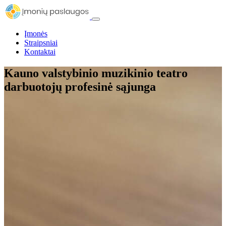
Įmonės
Straipsniai
Kontaktai
Kauno valstybinio muzikinio teatro
darbuotojų profesinė sąjunga