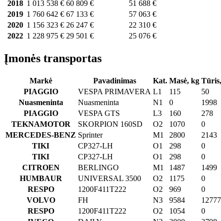
2018
1 013 538 €
60 809 €
51 688 €
2019
1 760 642 €
67 133 €
57 063 €
2020
1 156 323 €
26 247 €
22 310 €
2022
1 228 975 €
29 501 €
25 076 €
Įmonės transportas
Markė
Pavadinimas
Kat.
Masė, kg
Tūris
PIAGGIO
VESPA PRIMAVERA
L1
115
50
Nuasmeninta
Nuasmeninta
N1
0
1998
PIAGGIO
VESPA GTS
L3
160
278
TEKNAMOTOR
SKORPION 160SD
O2
1070
0
MERCEDES-BENZ
Sprinter
M1
2800
2143
TIKI
CP327-LH
O1
298
0
TIKI
CP327-LH
O1
298
0
CITROEN
BERLINGO
M1
1487
1499
HUMBAUR
UNIVERSAL 3500
O2
1175
0
RESPO
1200F411T222
O2
969
0
VOLVO
FH
N3
9584
12777
RESPO
1200F411T222
O2
1054
0