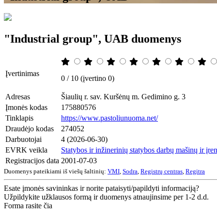
"Industrial group", UAB duomenys
Įvertinimas
0 / 10 (įvertino 0)
Adresas
Šiaulių r. sav. Kuršėnų m. Gedimino g. 3
Įmonės kodas
175880576
Tinklapis
https://www.pastoliunuoma.net/
Draudėjo kodas
274052
Darbuotojai
4 (2026-06-30)
EVRK veikla
Statybos ir inžinerinių statybos darbų mašinų ir į
Registracijos data
2001-07-03
Duomenys pateikiami iš viešų šaltinių:
VMI
,
Sodra
,
Registrų centras
,
Regitra
Esate įmonės savininkas ir norite pataisyti/papildyti informaciją?
Užpildykite užklausos formą ir duomenys atnaujinsime per 1-2 d.d.
Forma rasite čia