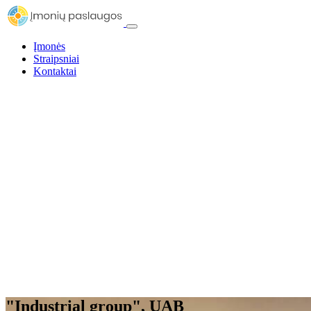
Įmonės
Straipsniai
Kontaktai
"Industrial group", UAB