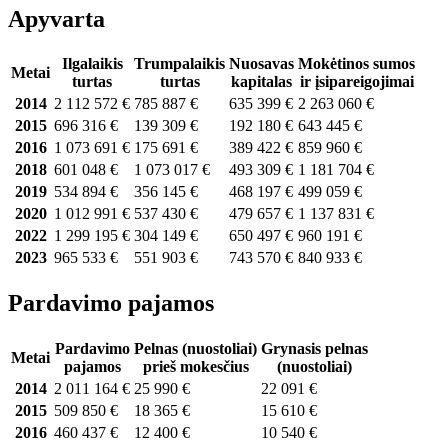
Apyvarta
Ilgalaikis
Trumpalaikis
Nuosavas
Mokėtinos sumos
Metai
turtas
turtas
kapitalas
ir įsipareigojimai
2014
2 112 572 €
785 887 €
635 399 €
2 263 060 €
2015
696 316 €
139 309 €
192 180 €
643 445 €
2016
1 073 691 €
175 691 €
389 422 €
859 960 €
2018
601 048 €
1 073 017 €
493 309 €
1 181 704 €
2019
534 894 €
356 145 €
468 197 €
499 059 €
2020
1 012 991 €
537 430 €
479 657 €
1 137 831 €
2022
1 299 195 €
304 149 €
650 497 €
960 191 €
2023
965 533 €
551 903 €
743 570 €
840 933 €
Pardavimo pajamos
Pardavimo
Pelnas (nuostoliai)
Grynasis pelnas
Metai
pajamos
prieš mokesčius
(nuostoliai)
2014
2 011 164 €
25 990 €
22 091 €
2015
509 850 €
18 365 €
15 610 €
2016
460 437 €
12 400 €
10 540 €