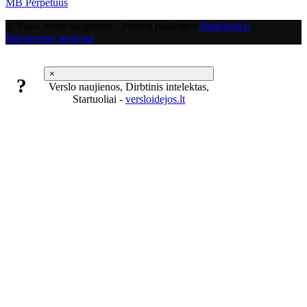
MB Perpetuus
© Visos teisės saugomos - Įmonių paslaugos
Rankinukai
|
Buhlaterinė apskaita
×
?
Verslo naujienos, Dirbtinis intelektas,
Startuoliai -
versloidejos.lt