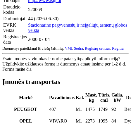
Tinklapis
http://www.isgn.lt
Draudėjo
520069
kodas
Darbuotojai
44 (2026-06-30)
EVRK
Stacionarinė pagyvenusių ir neįgaliųjų asmenų globos
veikla
veikla
Registracijos
2000-07-04
data
Duomenys pateikiami iš viešų šaltinių:
VMI
,
Sodra
,
Registrų centras
,
Regitra
Esate įmonės savininkas ir norite pataisyti/papildyti informaciją?
Užpildykite užklausos formą ir duomenys atnaujinsime per 1-2 d.d.
Forma rasite čia
Įmonės transportas
Masė,
Tūris,
Galia,
Markė
Pavadinimas
Kat.
De
kg
cm3
kW
PEUGEOT
407
M1
1475
1749
92
Ben
OPEL
VIVARO
M1
2273
1995
84
Dyz