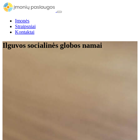
Įmonės
Straipsniai
Kontaktai
Ilguvos socialinės globos namai