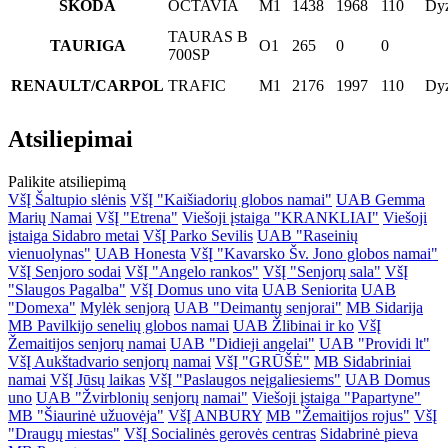
SKODA
OCTAVIA
M1
1438
1968
110
Dyz
TAURAS B
TAURIGA
O1
265
0
0
700SP
RENAULT/CARPOL
TRAFIC
M1
2176
1997
110
Dyz
Atsiliepimai
Palikite atsiliepimą
VšĮ Šaltupio slėnis
VšĮ "Kaišiadorių globos namai"
UAB Gemma
Marių Namai
VšĮ "Etrena"
Viešoji įstaiga "KRANKLIAI"
Viešoji
įstaiga Sidabro metai
VšĮ Parko Sevilis
UAB "Raseinių
vienuolynas"
UAB Honesta
VšĮ "Kavarsko Šv. Jono globos namai"
VšĮ Senjoro sodai
VšĮ "Angelo rankos"
VšĮ "Senjorų sala"
VšĮ
"Slaugos Pagalba"
VšĮ Domus uno vita
UAB Seniorita
UAB
"Domexa"
Mylėk senjorą
UAB "Deimantų senjorai"
MB Sidarija
MB Pavilkijo senelių globos namai
UAB Žlibinai ir ko
VšĮ
Žemaitijos senjorų namai
UAB "Didieji angelai"
UAB "Providi lt"
VšĮ Aukštadvario senjorų namai
VšĮ "GRŪŠĖ"
MB Sidabriniai
namai
VšĮ Jūsų laikas
VšĮ "Paslaugos neįgaliesiems"
UAB Domus
uno
UAB "Žvirblonių senjorų namai"
Viešoji įstaiga "Papartyne"
MB "Šiaurinė užuovėja"
VšĮ ANBURY
MB "Žemaitijos rojus"
VšĮ
"Draugų miestas"
VšĮ Socialinės gerovės centras
Sidabrinė pieva