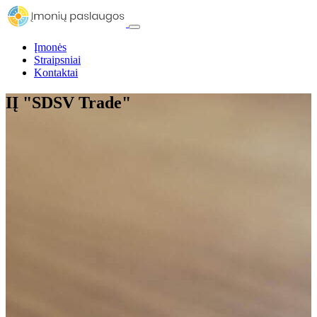
Įmonės
Straipsniai
Kontaktai
IĮ "SDSV Trade"