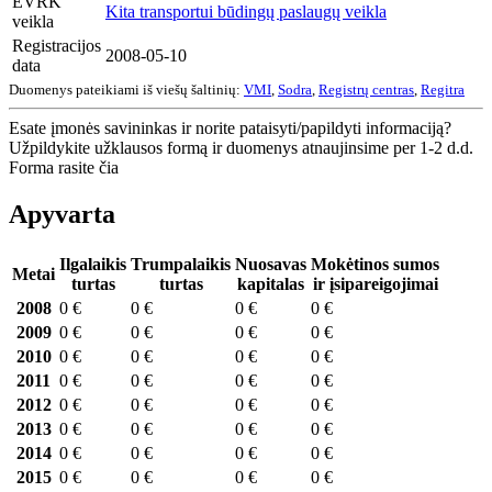
EVRK
Kita transportui būdingų paslaugų veikla
veikla
Registracijos
2008-05-10
data
Duomenys pateikiami iš viešų šaltinių:
VMI
,
Sodra
,
Registrų centras
,
Regitra
Esate įmonės savininkas ir norite pataisyti/papildyti informaciją?
Užpildykite užklausos formą ir duomenys atnaujinsime per 1-2 d.d.
Forma rasite čia
Apyvarta
Ilgalaikis
Trumpalaikis
Nuosavas
Mokėtinos sumos
Metai
turtas
turtas
kapitalas
ir įsipareigojimai
2008
0 €
0 €
0 €
0 €
2009
0 €
0 €
0 €
0 €
2010
0 €
0 €
0 €
0 €
2011
0 €
0 €
0 €
0 €
2012
0 €
0 €
0 €
0 €
2013
0 €
0 €
0 €
0 €
2014
0 €
0 €
0 €
0 €
2015
0 €
0 €
0 €
0 €