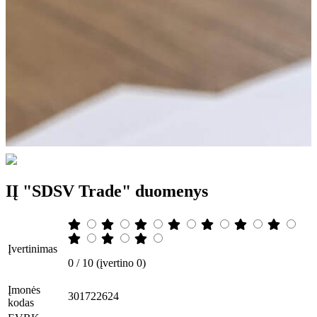
IĮ "SDSV Trade" duomenys
Įvertinimas
0 / 10 (įvertino 0)
Įmonės
301722624
kodas