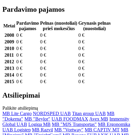
Pardavimo pajamos
Pardavimo
Pelnas (nuostoliai)
Grynasis pelnas
Metai
pajamos
prieš mokesčius
(nuostoliai)
2008
0 €
0 €
0 €
2009
0 €
0 €
0 €
2010
0 €
0 €
0 €
2011
0 €
0 €
0 €
2012
0 €
0 €
0 €
2013
0 €
0 €
0 €
2014
0 €
0 €
0 €
2015
0 €
0 €
0 €
Atsiliepimai
Palikite atsiliepimą
MB Lite Cargo
NORDSPED UAB
Titan group UAB
MB
"Dokerna"
MB "Beylor"
UAB FOODMAX
Avex MB
Immensity
Global UAB
Logiqa MB
MB "MJS Transportas"
MB Ergonomika
UAB Logistep
MB Razvil
MB "Vortway"
MB CAPTIV MT
MB