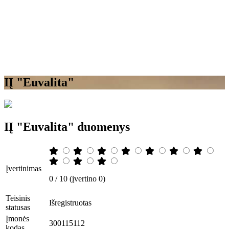
IĮ "Euvalita"
IĮ "Euvalita" duomenys
Įvertinimas
0 / 10 (įvertino 0)
Teisinis
Išregistruotas
statusas
Įmonės
300115112
kodas