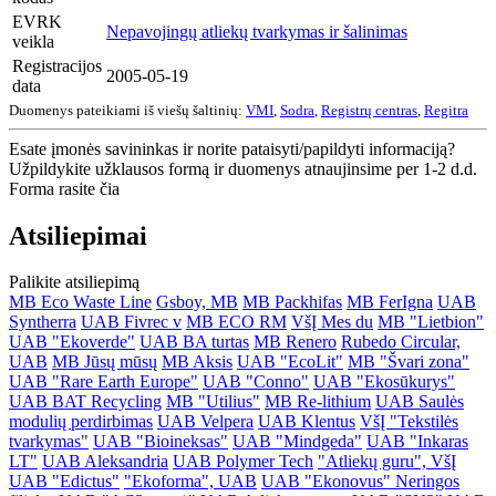
EVRK
Nepavojingų atliekų tvarkymas ir šalinimas
veikla
Registracijos
2005-05-19
data
Duomenys pateikiami iš viešų šaltinių:
VMI
,
Sodra
,
Registrų centras
,
Regitra
Esate įmonės savininkas ir norite pataisyti/papildyti informaciją?
Užpildykite užklausos formą ir duomenys atnaujinsime per 1-2 d.d.
Forma rasite čia
Atsiliepimai
Palikite atsiliepimą
MB Eco Waste Line
Gsboy, MB
MB Packhifas
MB FerIgna
UAB
Syntherra
UAB Fivrec v
MB ECO RM
VšĮ Mes du
MB "Lietbion"
UAB "Ekoverde"
UAB BA turtas
MB Renero
Rubedo Circular,
UAB
MB Jūsų mūsų
MB Aksis
UAB "EcoLit"
MB "Švari zona"
UAB "Rare Earth Europe"
UAB "Conno"
UAB "Ekosūkurys"
UAB BAT Recycling
MB "Utilius"
MB Re-lithium
UAB Saulės
modulių perdirbimas
UAB Velpera
UAB Klentus
VšĮ "Tekstilės
tvarkymas"
UAB "Bioineksas"
UAB "Mindgeda"
UAB "Inkaras
LT"
UAB Aleksandria
UAB Polymer Tech
"Atliekų guru", VšĮ
UAB "Edictus"
"Ekoforma", UAB
UAB "Ekonovus" Neringos