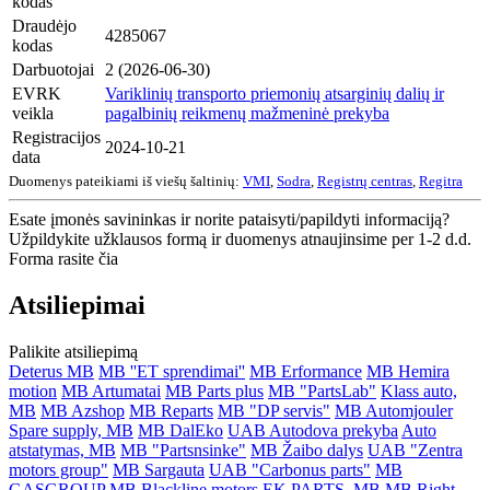
kodas
Draudėjo
4285067
kodas
Darbuotojai
2 (2026-06-30)
EVRK
Variklinių transporto priemonių atsarginių dalių ir
veikla
pagalbinių reikmenų mažmeninė prekyba
Registracijos
2024-10-21
data
Duomenys pateikiami iš viešų šaltinių:
VMI
,
Sodra
,
Registrų centras
,
Regitra
Esate įmonės savininkas ir norite pataisyti/papildyti informaciją?
Užpildykite užklausos formą ir duomenys atnaujinsime per 1-2 d.d.
Forma rasite čia
Atsiliepimai
Palikite atsiliepimą
Deterus MB
MB ''ET sprendimai''
MB Erformance
MB Hemira
motion
MB Artumatai
MB Parts plus
MB "PartsLab"
Klass auto,
MB
MB Azshop
MB Reparts
MB "DP servis"
MB Automjouler
Spare supply, MB
MB DalEko
UAB Autodova prekyba
Auto
atstatymas, MB
MB "Partsnsinke"
MB Žaibo dalys
UAB "Zentra
motors group"
MB Sargauta
UAB "Carbonus parts"
MB
GASGROUP
MB Blackline motors
EK PARTS, MB
MB Right