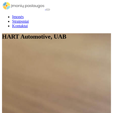
Įmonės
Straipsniai
Kontaktai
HART Automotive, UAB