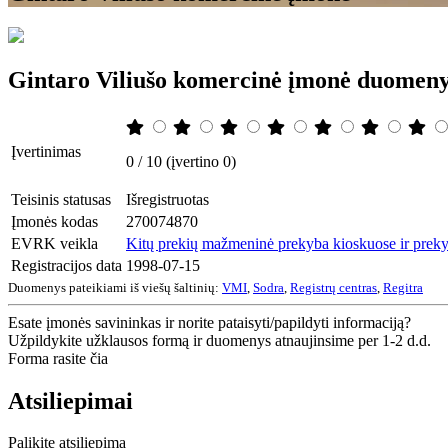
Gintaro Viliušo komercinė įmonė duomen
Įvertinimas
0 / 10 (įvertino 0)
Teisinis statusas
Išregistruotas
Įmonės kodas
270074870
EVRK veikla
Kitų prekių mažmeninė prekyba kioskuose ir preky
Registracijos data
1998-07-15
Duomenys pateikiami iš viešų šaltinių:
VMI
,
Sodra
,
Registrų centras
,
Regitra
Esate įmonės savininkas ir norite pataisyti/papildyti informaciją?
Užpildykite užklausos formą ir duomenys atnaujinsime per 1-2 d.d.
Forma rasite čia
Atsiliepimai
Palikite atsiliepimą