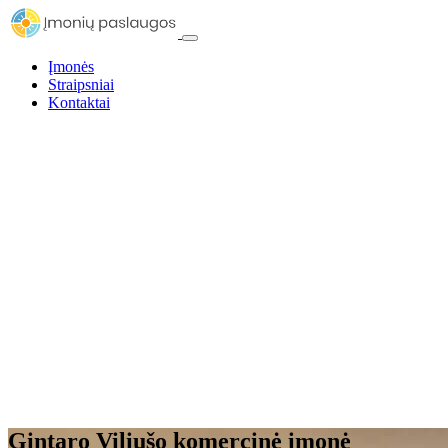
Įmonės
Straipsniai
Kontaktai
Gintaro Viliušo komercinė įmonė