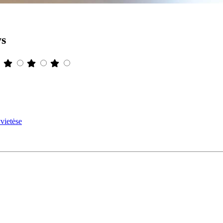
ys
vietėse