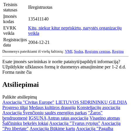
Teisinis
Išregistruotas
statusas
Įmonės
135411140
kodas
EVRK
Kitų, niekur kitur nepriskirtų, narystės organizacijų
veikla
veikla
Registracijos
2004-12-21
data
Duomenys pateikiami iš viešų šaltinių:
VMI
,
Sodra
,
Registrų centras
,
Regitra
Esate įmonės savininkas ir norite pataisyti/papildyti informaciją?
Užpildykite užklausos formą ir duomenys atnaujinsime per 1-2 d.d.
Forma rasite čia
Atsiliepimai
Palikite atsiliepimą
Asociacija "Civitas Europe"
LIETUVOS SIDRININKŲ GILDIJA
Progreso tiltai
Medaus kultūros draugija
Konsteliacijų asociacija
Asociacija Švenčionių saulės energijos parkas
"Žaros"
bendruomenė
IGSUNA
Antras ratas asociacija
Visagino atomas
Šalčininkų bekelės lokiai
Asociacija "Tvarus rytojus"
Asociacija
"Pro libertate"
Asociacija Būkime kartu
Asociacija "Pagalba