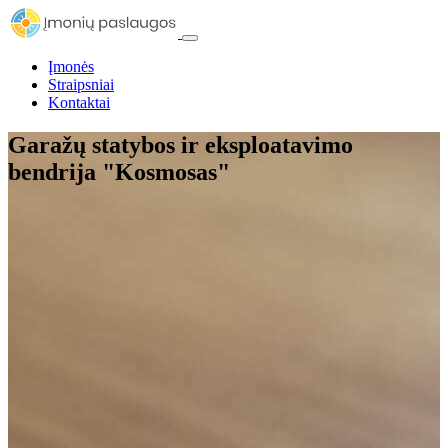
Įmonės
Straipsniai
Kontaktai
Garažų statybos ir eksploatavimo
bendrija "Kosmosas"