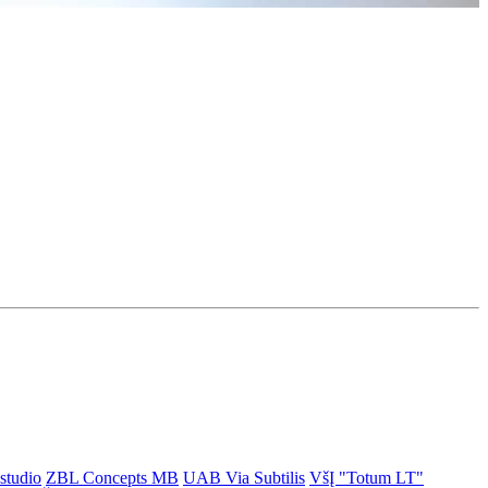
studio
ZBL Concepts MB
UAB Via Subtilis
VšĮ "Totum LT"