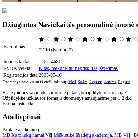
Džiugintos Navickaitės personalinė įmonė
Įvertinimas
0 / 10 (įvertino 0)
Įmonės kodas
126214681
EVRK veikla
Kitas, niekur kitur nepriskirtas, švietimas
Registracijos data
2003-05-16
Duomenys pateikiami iš viešų šaltinių:
VMI
,
Sodra
,
Registrų centras
,
Regitra
Esate įmonės savininkas ir norite pataisyti/papildyti informaciją?
Užpildykite užklausos formą ir duomenys atnaujinsime per 1-2 d.d.
Forma rasite čia
Atsiliepimai
Palikite atsiliepimą
MB Karoliukų namai
VšĮ Miškinukė
Išradėjų akademija, MB
VšĮ "B