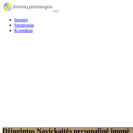
Įmonės
Straipsniai
Kontaktai
Džiugintos Navickaitės personalinė įmonė