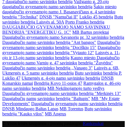
7 daugiabučio namo savininkų bendrija
Vaižganto g. 20-ojo
daugiabučio gyvenamojo namo savininkų bendrija
Šakių miesto
daugiabučio gyvenamojo namo J. Basanavičiaus g. 4 savininkų
bendrija "Technika"
DNSB "Namučiai II"
Lukšio 45 bendrija
Butų
savininkų bendrija Laisvės al. 50A
Porto Franko bendrija
DAUGIABUČIO GYVENAMOJO NAMO SAVININKŲ
BENDRIJA "ENERGETIKŲ G. 1C"
MB Bartus projektai
Daugiabučio gyvenamojo namo Savanorių pr. 32 savininkų bendrija
Daugiabučio namo savininkų bendrija "Ant bangos"
Daugiabučio
gyvenamojo namo savininkų bendrija "Dociškių 15"
Daugiabučio
gyvenamojo namo savininkų bendrija "Vytauto 12"
Laisvės a. 11-
ojo ir 13-ojo namų savininkų bendrija
Kauno miesto Daugiabučio
gyvenamojo namo Varnių g. 47 savininkų bendrija "Žuvėdra"
Daugiabučio namo savininkų bendrija ,,Vanago 3"
Laisvės a. 6B,
Ukmergės g. 5 namų savininkų bendrija
Butų savininkų bendrija P.
Lukšio 47
Ukmergės g. 4-ojo namo savininkų bendrija
DNSB
Konarskio namai
Bendrija Kovo 11-osios 47
Ramygalos g. 46-ojo
namo savininkų bendrija
MB Nekilnojamojo turto vedlys
Daugiabučio gyvenamojo namo savininkų bendrija "Merkinės 13"
Daugiabučių namų savininkų bendrija "Baltupis"
MB "My Estate
Developments"
Daugiabučių gyvenamųjų namų savininkų bendrija
DNSB Mindaugo Baltas Lapas
MB Torentus
Butų savininkų
bendrija "Kauko vilos"
MB Angrus
© Visos teisės saugomos - Įmonių paslaugos
Rankinukai
|