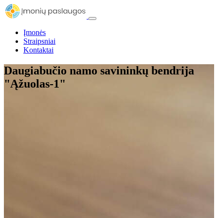
Įmonės
Straipsniai
Kontaktai
Daugiabučio namo savininkų bendrija
"Ąžuolas-1"