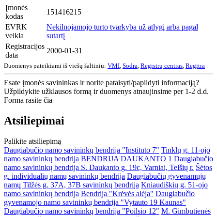
Įmonės
151416215
kodas
EVRK
Nekilnojamojo turto tvarkyba už atlygį arba pagal
veikla
sutartį
Registracijos
2000-01-31
data
Duomenys pateikiami iš viešų šaltinių:
VMI
,
Sodra
,
Registrų centras
,
Regitra
Esate įmonės savininkas ir norite pataisyti/papildyti informaciją?
Užpildykite užklausos formą ir duomenys atnaujinsime per 1-2 d.d.
Forma rasite čia
Atsiliepimai
Palikite atsiliepimą
Daugiabučio namo savininkų bendrija "Instituto 7"
Tinklų g. 11-ojo
namo savininkų bendrija
BENDRIJA DAUKANTO 1
Daugiabučio
namo savininkų bendrija S. Daukanto g. 19c, Varniai, Telšių r.
Šėtos
g. individualių namų savininkų bendrija
Daugiabučių gyvenamųjų
namų Tilžės g. 37A, 37B savininkų bendrija
Kniaudiškių g. 51-ojo
namo savininkų bendrija
Bendrija "Krėvės alėja"
Daugiabučio
gyvenamojo namo savininkų bendrija "Vytauto 19 Kaunas"
Daugiabučio namo savininkų bendrija "Poilsio 12"
M. Gimbutienės