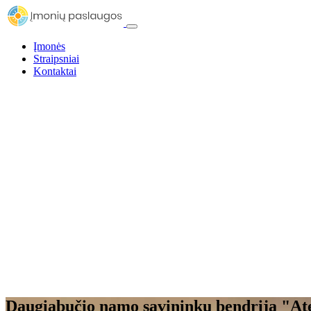
Įmonės
Straipsniai
Kontaktai
Daugiabučio namo savininkų bendrija "Ate