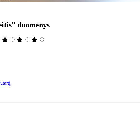
eitis" duomenys
utartį