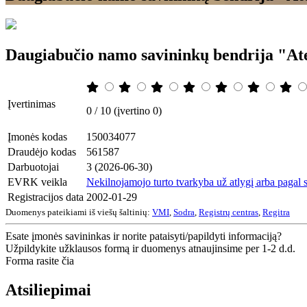
Daugiabučio namo savininkų bendrija "At
Įvertinimas
0 / 10 (įvertino 0)
Įmonės kodas
150034077
Draudėjo kodas
561587
Darbuotojai
3 (2026-06-30)
EVRK veikla
Nekilnojamojo turto tvarkyba už atlygį arba pagal s
Registracijos data
2002-01-29
Duomenys pateikiami iš viešų šaltinių:
VMI
,
Sodra
,
Registrų centras
,
Regitra
Esate įmonės savininkas ir norite pataisyti/papildyti informaciją?
Užpildykite užklausos formą ir duomenys atnaujinsime per 1-2 d.d.
Forma rasite čia
Atsiliepimai