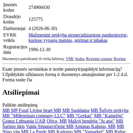
Įmonės
274966030
kodas
Draudėjo
125775
kodas
Darbuotojai
4 (2026-06-30)
EVRK
Mažmeninė prekyba nespecializuotose parduotuvėse,
veikla
kuriose vyrauja maistas, gėrimai ir tabakas
Registracijos
1996-12-30
data
Duomenys pateikiami iš viešų šaltinių:
VMI
,
Sodra
,
Registrų centras
,
Regitra
Esate įmonės savininkas ir norite pataisyti/papildyti informaciją?
Užpildykite užklausos formą ir duomenys atnaujinsime per 1-2 d.d.
Forma rasite čia
Atsiliepimai
Palikite atsiliepimą
MB MP Food
Living heart MB
MB Sauldaina
MB Šušvės prekyba
MB "Millennium company LLC"
MB "Gerkas"
MB "Kamelija"
Gratus Lithuania UAB
Oliva, MB
Mažoji bendrija "Ju ana"
MB
Šarūno ūkis
Vaida Simanavičienė MB
Antanas Kalnius, MB
MB
Nino vita
MB La Parde
MB Kadomo
MB "Vamarket"
MB Ridne