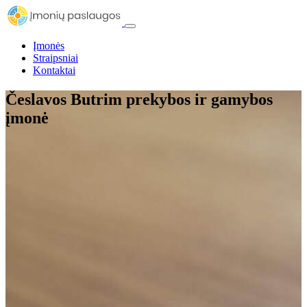
Įmonės
Straipsniai
Kontaktai
Česlavos Butrim prekybos ir gamybos
įmonė