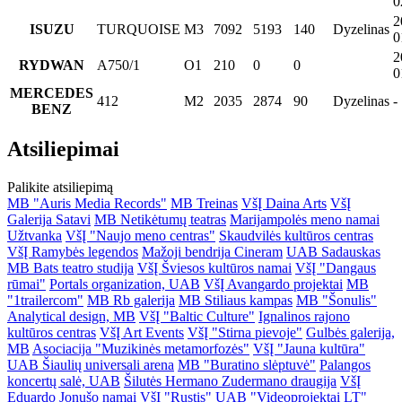
0
2
ISUZU
TURQUOISE
M3
7092
5193
140
Dyzelinas
0
2
RYDWAN
A750/1
O1
210
0
0
0
MERCEDES
412
M2
2035
2874
90
Dyzelinas
-
BENZ
Atsiliepimai
Palikite atsiliepimą
MB "Auris Media Records"
MB Treinas
VšĮ Daina Arts
VšĮ
Galerija Satavi
MB Netikėtumų teatras
Marijampolės meno namai
Užtvanka
VšĮ "Naujo meno centras"
Skaudvilės kultūros centras
VšĮ Ramybės legendos
Mažoji bendrija Cineram
UAB Sadauskas
MB Bats teatro studija
VšĮ Šviesos kultūros namai
VšĮ "Dangaus
rūmai"
Portals organization, UAB
VšĮ Avangardo projektai
MB
"1trailercom"
MB Rb galerija
MB Stiliaus kampas
MB "Šonulis"
Analytical design, MB
VšĮ "Baltic Culture"
Ignalinos rajono
kultūros centras
VšĮ Art Events
VšĮ "Stirna pievoje"
Gulbės galerija,
MB
Asociacija "Muzikinės metamorfozės"
VšĮ "Jauna kultūra"
UAB Šiaulių universali arena
MB "Buratino slėptuvė"
Palangos
koncertų salė, UAB
Šilutės Hermano Zudermano draugija
VšĮ
Eduardo Jonušo namai
VšĮ "Rustis"
UAB "Videoprojektai LT"