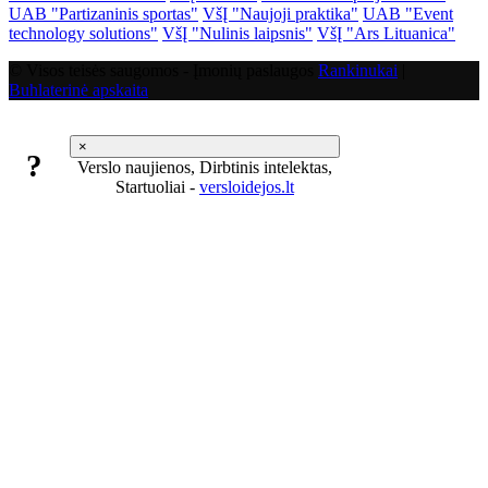
UAB "Partizaninis sportas"
VšĮ "Naujoji praktika"
UAB "Event
technology solutions"
VšĮ "Nulinis laipsnis"
VšĮ "Ars Lituanica"
© Visos teisės saugomos - Įmonių paslaugos
Rankinukai
|
Buhlaterinė apskaita
×
?
Verslo naujienos, Dirbtinis intelektas,
Startuoliai -
versloidejos.lt