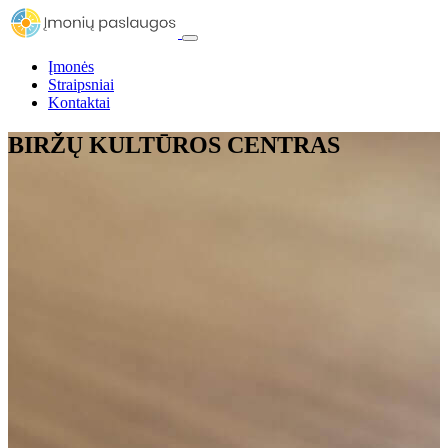
Įmonės
Straipsniai
Kontaktai
BIRŽŲ KULTŪROS CENTRAS