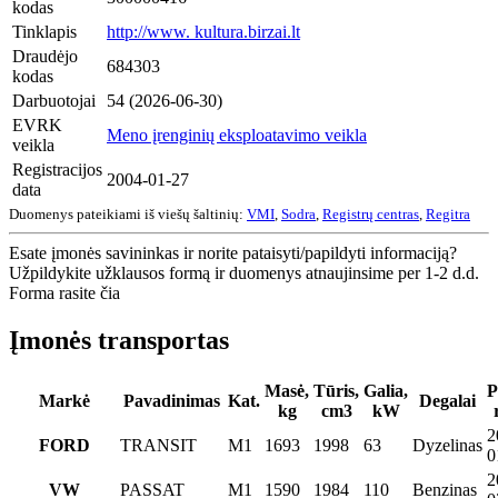
kodas
Tinklapis
http://www. kultura.birzai.lt
Draudėjo
684303
kodas
Darbuotojai
54 (2026-06-30)
EVRK
Meno įrenginių eksploatavimo veikla
veikla
Registracijos
2004-01-27
data
Duomenys pateikiami iš viešų šaltinių:
VMI
,
Sodra
,
Registrų centras
,
Regitra
Esate įmonės savininkas ir norite pataisyti/papildyti informaciją?
Užpildykite užklausos formą ir duomenys atnaujinsime per 1-2 d.d.
Forma rasite čia
Įmonės transportas
Masė,
Tūris,
Galia,
P
Markė
Pavadinimas
Kat.
Degalai
kg
cm3
kW
2
FORD
TRANSIT
M1
1693
1998
63
Dyzelinas
0
2
VW
PASSAT
M1
1590
1984
110
Benzinas