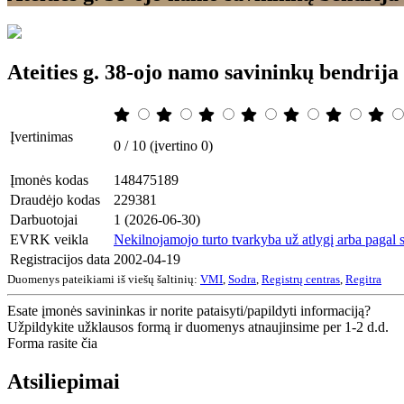
Ateities g. 38-ojo namo savininkų bendrij
Įvertinimas
0 / 10 (įvertino 0)
Įmonės kodas
148475189
Draudėjo kodas
229381
Darbuotojai
1 (2026-06-30)
EVRK veikla
Nekilnojamojo turto tvarkyba už atlygį arba pagal s
Registracijos data
2002-04-19
Duomenys pateikiami iš viešų šaltinių:
VMI
,
Sodra
,
Registrų centras
,
Regitra
Esate įmonės savininkas ir norite pataisyti/papildyti informaciją?
Užpildykite užklausos formą ir duomenys atnaujinsime per 1-2 d.d.
Forma rasite čia
Atsiliepimai