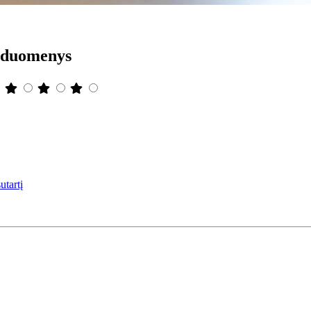
a duomenys
utartį