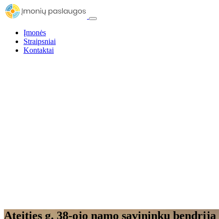
Įmonės
Straipsniai
Kontaktai
Ateities g. 38-ojo namo savininkų bendrija