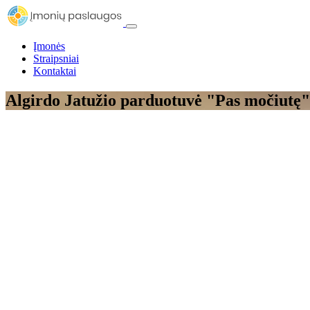
Įmonės
Straipsniai
Kontaktai
Algirdo Jatužio parduotuvė "Pas močiutę"