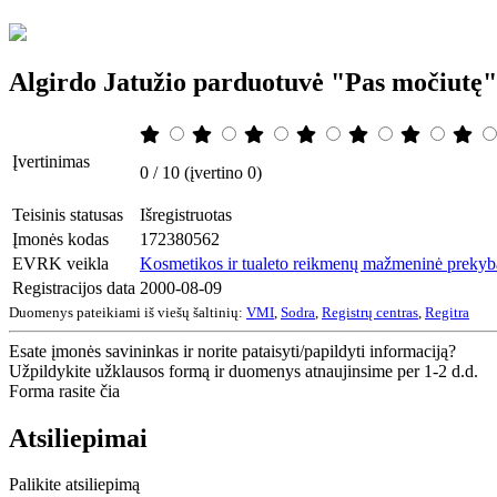
Algirdo Jatužio parduotuvė "Pas močiutę
Įvertinimas
0 / 10 (įvertino 0)
Teisinis statusas
Išregistruotas
Įmonės kodas
172380562
EVRK veikla
Kosmetikos ir tualeto reikmenų mažmeninė prekyba
Registracijos data
2000-08-09
Duomenys pateikiami iš viešų šaltinių:
VMI
,
Sodra
,
Registrų centras
,
Regitra
Esate įmonės savininkas ir norite pataisyti/papildyti informaciją?
Užpildykite užklausos formą ir duomenys atnaujinsime per 1-2 d.d.
Forma rasite čia
Atsiliepimai
Palikite atsiliepimą