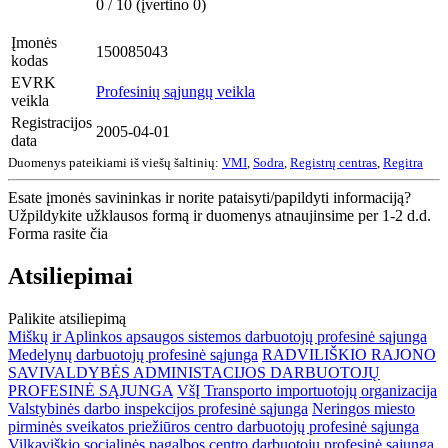
0 / 10 (įvertino 0)
Įmonės
150085043
kodas
EVRK
Profesinių sąjungų veikla
veikla
Registracijos
2005-04-01
data
Duomenys pateikiami iš viešų šaltinių:
VMI
,
Sodra
,
Registrų centras
,
Regitra
Esate įmonės savininkas ir norite pataisyti/papildyti informaciją?
Užpildykite užklausos formą ir duomenys atnaujinsime per 1-2 d.d.
Forma rasite čia
Atsiliepimai
Palikite atsiliepimą
Miškų ir Aplinkos apsaugos sistemos darbuotojų profesinė sąjunga
Medelynų darbuotojų profesinė sąjunga
RADVILIŠKIO RAJONO
SAVIVALDYBĖS ADMINISTACIJOS DARBUOTOJŲ
PROFESINĖ SĄJUNGA
VšĮ Transporto importuotojų organizacija
Valstybinės darbo inspekcijos profesinė sąjunga
Neringos miesto
pirminės sveikatos priežiūros centro darbuotojų profesinė sąjunga
Vilkaviškio socialinės pagalbos centro darbuotojų profesinė sąjunga