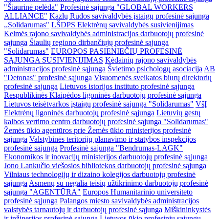
"Šiaurinė pelėda"
Profesinė sąjunga "GLOBAL WORKERS
ALLIANCE"
Kazlų Rūdos savivaldybės įstaigų profesinė sąjunga
,,Solidarumas"
LŠDPS Elektrėnų savivaldybės susivienijimas
Kelmės rajono savivaldybės administracijos darbuotojų profesinė
sąjunga
Šiaulių regiono dirbančiųjų profesinė sąjunga
"Solidarumas"
EUROPOS PASIENIEČIŲ PROFESINĖ
SĄJUNGA SUSIVIENIJIMAS
Kėdainių rajono savivaldybės
administracijos profesinė sąjunga
Švietimo psichologų asociacija
AB
"Detonas" profesinė sąjunga
Visuomenės sveikatos biurų direktorių
profesinė sąjunga
Lietuvos istorijos instituto profesinė sąjunga
Respublikinės Klaipėdos ligoninės darbuotojų profesinė sąjunga
Lietuvos teisėtvarkos įstaigų profesinė sąjunga "Solidarumas"
VšĮ
Elektrėnų ligoninės darbuotojų profesinė sąjunga
Lietuvių gestų
kalbos vertimo centro darbuotojų profesinė sąjunga "Solidarumas"
Žemės ūkio agentūros prie Žemės ūkio ministerijos profesinė
sąjunga
Valstybinės teritorijų planavimo ir statybos inspekcijos
profesinė sąjunga
Profesinė sąjunga "Bendrumas-LAGK"
Ekonomikos ir inovacijų ministerijos darbuotojų profesinė sąjunga
Jono Lankučio viešosios bibliotekos darbuotojų profesinė sąjunga
Vilniaus technologijų ir dizaino kolegijos darbuotojų profesinė
sąjunga
Asmenų su negalia teisių užtikrinimo darbuotojų profesinė
sąjunga "AGENTŪRA"
Europos Humanitarinio universiteto
profesinė sąjunga
Palangos miesto savivaldybės administracijos
valstybės tarnautojų ir darbuotojų profesinė sąjunga
Miškininkystės
ir inžinerijos profesinė sąjunga
Lietuvos ūkio profesinių sąjungų