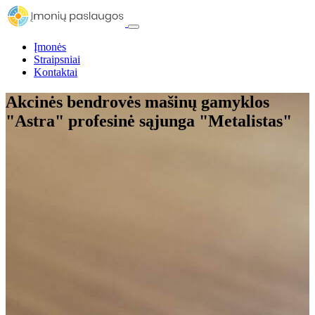
Įmonės
Straipsniai
Kontaktai
Akcinės bendrovės mašinų gamyklos
"Astra" profesinė sąjunga "Metalistas"