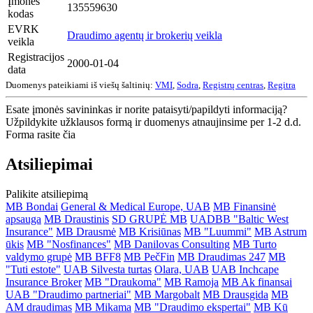
Įmonės
135559630
kodas
EVRK
Draudimo agentų ir brokerių veikla
veikla
Registracijos
2000-01-04
data
Duomenys pateikiami iš viešų šaltinių:
VMI
,
Sodra
,
Registrų centras
,
Regitra
Esate įmonės savininkas ir norite pataisyti/papildyti informaciją?
Užpildykite užklausos formą ir duomenys atnaujinsime per 1-2 d.d.
Forma rasite čia
Atsiliepimai
Palikite atsiliepimą
MB Bondai
General & Medical Europe, UAB
MB Finansinė
apsauga
MB Draustinis
SD GRUPĖ MB
UADBB "Baltic West
Insurance"
MB Drausmė
MB Krisiūnas
MB "Luummi"
MB Astrum
ūkis
MB "Nosfinances"
MB Danilovas Consulting
MB Turto
valdymo grupė
MB BFF8
MB PečFin
MB Draudimas 247
MB
"Tuti estote"
UAB Silvesta turtas
Olara, UAB
UAB Inchcape
Insurance Broker
MB "Draukoma"
MB Ramoja
MB Ak finansai
UAB "Draudimo partneriai"
MB Margobalt
MB Drausgida
MB
AM draudimas
MB Mikama
MB "Draudimo ekspertai"
MB Kū