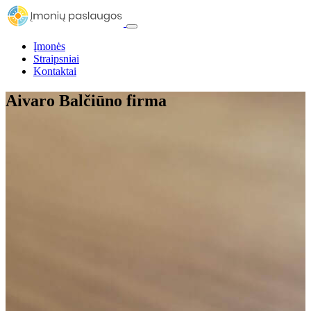
Įmonės
Straipsniai
Kontaktai
Aivaro Balčiūno firma