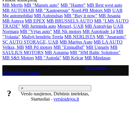
MB Merfis
MB "Mangis auto"
MB "Hanter"
MB Best west auto
MB AUTOHAB
MB "Xautogroup"
Nord-PB Motors MB
UAB
Mg automobiliai
MB Autopulsas
MB "Buy it now"
MB Jusauta
MB Autsva
MB EPEX
MB BRUSSELS AUTO
MB "LMS AUTO
TRADE"
MB Jurminda auto
Menzel, UAB
MB Autodylas
UAB
Normara
MB "Vėjas auto"
MB Nk motors
MB Autotrade 14
MB
"Volauta"
Mažoji bendrija Terela
MB NERLISTA
MB "Jusarauto"
SC AUTO STORAGE, UAB
MB Marijus Auto
MB LA AUTO
Velkra, MB
MB Pd motors
MB "EmigaBid"
MB Ugnaris
MB
SAULIUS MOTORS
MB Autaima
MB "HM Baltic Solutions"
MB S&S Motors
MB "Autoda"
MB Kelcar
MB Mindasas
© Visos teisės saugomos - Įmonių paslaugos
Rankinukai
|
Buhlaterinė apskaita
×
?
Verslo naujienos, Dirbtinis intelektas,
Startuoliai -
versloidejos.lt