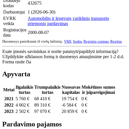
Draudėjo
432675
kodas
Darbuotojai
1 (2026-06-30)
EVRK
Automobilių ir lengvųjų variklinių transporto
veikla
priemonių pardavimas
Registracijos
2000-08-07
data
Duomenys pateikiami iš viešų šaltinių:
VMI
,
Sodra
,
Registrų centras
,
Regitra
Esate įmonės savininkas ir norite pataisyti/papildyti informaciją?
Užpildykite užklausos formą ir duomenys atnaujinsime per 1-2 d.d.
Forma rasite čia
Apyvarta
Ilgalaikis
Trumpalaikis
Nuosavas
Mokėtinos sumos
Metai
turtas
turtas
kapitalas
ir įsipareigojimai
2021
5 760 €
68 410 €
19 754 €
0 €
2022
4 002 €
89 310 €
-6 584 €
0 €
2023
2 502 €
97 070 €
20 859 €
0 €
Pardavimo pajamos