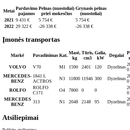
Pardavimo
Pelnas (nuostoliai)
Grynasis pelnas
Metai
pajamos
prieš mokesčius
(nuostoliai)
2021
9 431 €
5 754 €
5 754 €
2022
29 322 €
-26 338 €
-26 338 €
Įmonės transportas
Masė,
Tūris,
Galia,
P
Markė
Pavadinimas
Kat.
Degalai
kg
cm3
kW
2
VOLVO
V70
M1
1590
2401
120
Dyzelinas
0
MERCEDES-
1841 L
2
N3
11800
11946
300
Dyzelinas
BENZ
ACTROS
0
ROLFO
2
ROLFO
O4
7800
0
0
C171
0
MERCEDES
2
313
N1
2048
2148
95
Dyzelinas
BENZ
0
Atsiliepimai
Palikite atsiliepimą