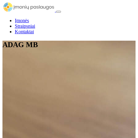
Įmonės
Straipsniai
Kontaktai
ADAG MB