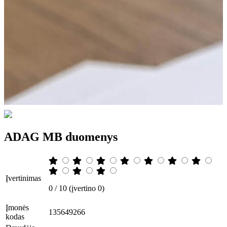
ADAG MB duomenys
Įvertinimas
0 / 10 (įvertino 0)
Įmonės
135649266
kodas