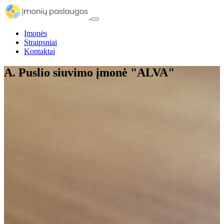
Įmonės
Straipsniai
Kontaktai
A. Puslio siuvimo įmonė "ALVA"