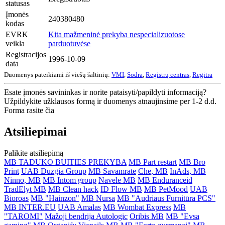
statusas
Įmonės
240380480
kodas
EVRK
Kita mažmeninė prekyba nespecializuotose
veikla
parduotuvėse
Registracijos
1996-10-09
data
Duomenys pateikiami iš viešų šaltinių:
VMI
,
Sodra
,
Registrų centras
,
Regitra
Esate įmonės savininkas ir norite pataisyti/papildyti informaciją?
Užpildykite užklausos formą ir duomenys atnaujinsime per 1-2 d.d.
Forma rasite čia
Atsiliepimai
Palikite atsiliepimą
MB TADUKO BUITIES PREKYBA
MB Part restart
MB Bro
Print
UAB Duzgia Group
MB Savamrate
Che, MB
InAds, MB
Ninno, MB
MB Intom group
Navele MB
MB Enduranceid
TradElyt MB
MB Clean hack
ID Flow MB
MB PetMood
UAB
Bioroas
MB "Hainzon"
MB Nursa
MB "Audriaus Furnitūra PCS"
MB INTER.EU
UAB Amalas
MB Wombat Express
MB
"TAROMI"
Mažoji bendrija Autologic
Oribis MB
MB "Evsa