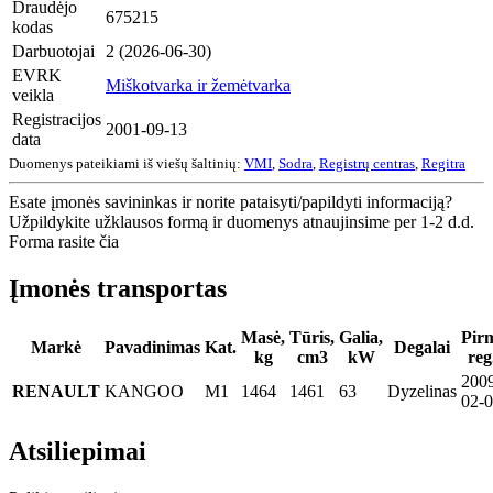
Draudėjo
675215
kodas
Darbuotojai
2 (2026-06-30)
EVRK
Miškotvarka ir žemėtvarka
veikla
Registracijos
2001-09-13
data
Duomenys pateikiami iš viešų šaltinių:
VMI
,
Sodra
,
Registrų centras
,
Regitra
Esate įmonės savininkas ir norite pataisyti/papildyti informaciją?
Užpildykite užklausos formą ir duomenys atnaujinsime per 1-2 d.d.
Forma rasite čia
Įmonės transportas
Masė,
Tūris,
Galia,
Pir
Markė
Pavadinimas
Kat.
Degalai
kg
cm3
kW
reg
200
RENAULT
KANGOO
M1
1464
1461
63
Dyzelinas
02-
Atsiliepimai