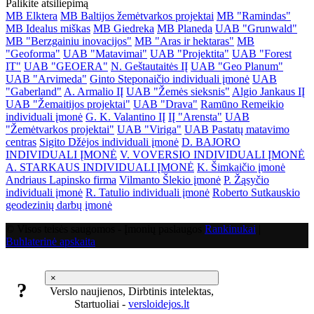
Palikite atsiliepimą
MB Elktera
MB Baltijos žemėtvarkos projektai
MB "Ramindas"
MB Idealus miškas
MB Giedreka
MB Planeda
UAB "Grunwald"
MB "Berzgainiu inovacijos"
MB "Aras ir hektaras"
MB
"Geoforma"
UAB "Matavimai"
UAB "Projektita"
UAB "Forest
IT"
UAB "GEOERA"
N. Geštautaitės IĮ
UAB "Geo Planum"
UAB "Arvimeda"
Ginto Steponaičio individuali įmonė
UAB
"Gaberland"
A. Armalio IĮ
UAB "Žemės sieksnis"
Algio Jankaus IĮ
UAB "Žemaitijos projektai"
UAB "Drava"
Ramūno Remeikio
individuali įmonė
G. K. Valantino IĮ
IĮ "Arensta"
UAB
"Žemėtvarkos projektai"
UAB "Viriga"
UAB Pastatų matavimo
centras
Sigito Džėjos individuali įmonė
D. BAJORO
INDIVIDUALI ĮMONĖ
V. VOVERSIO INDIVIDUALI ĮMONĖ
A. STARKAUS INDIVIDUALI ĮMONĖ
K. Šimkaičio įmonė
Andriaus Lapinsko firma
Vilmanto Šlekio įmonė
P. Žąsyčio
individuali įmonė
R. Tatulio individuali įmonė
Roberto Sutkauskio
geodezinių darbų įmonė
© Visos teisės saugomos - Įmonių paslaugos
Rankinukai
|
Buhlaterinė apskaita
×
?
Verslo naujienos, Dirbtinis intelektas,
Startuoliai -
versloidejos.lt